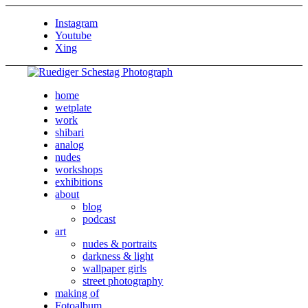
Instagram
Youtube
Xing
home
wetplate
work
shibari
analog
nudes
workshops
exhibitions
about
blog
podcast
art
nudes & portraits
darkness & light
wallpaper girls
street photography
making of
Fotoalbum