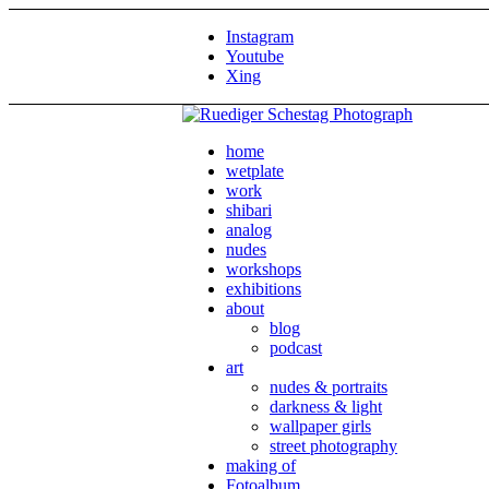
Instagram
Youtube
Xing
home
wetplate
work
shibari
analog
nudes
workshops
exhibitions
about
blog
podcast
art
nudes & portraits
darkness & light
wallpaper girls
street photography
making of
Fotoalbum