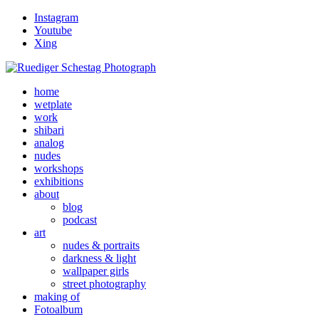
Instagram
Youtube
Xing
home
wetplate
work
shibari
analog
nudes
workshops
exhibitions
about
blog
podcast
art
nudes & portraits
darkness & light
wallpaper girls
street photography
making of
Fotoalbum