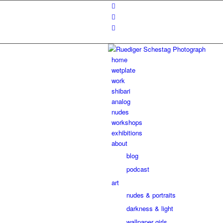
home
wetplate
work
shibari
analog
nudes
workshops
exhibitions
about
blog
podcast
art
nudes & portraits
darkness & light
wallpaper girls