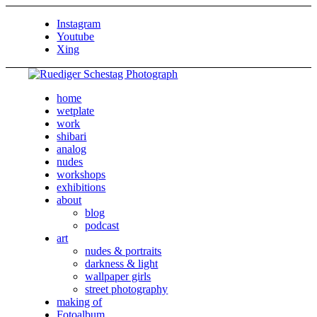
Instagram
Youtube
Xing
home
wetplate
work
shibari
analog
nudes
workshops
exhibitions
about
blog
podcast
art
nudes & portraits
darkness & light
wallpaper girls
street photography
making of
Fotoalbum