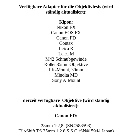
Verfügbare Adapter für die Objektivtests (wird
ständig aktualisiert):
Kipon
:
Nikon FX
Canon EOS FX
Canon FD
Contax
Leica R
Leica M
M42 Schraubgewinde
Rollei 35mm Objektive
PK-Mount, 39mm
Minolta MD
Sony A-Mount
derzeit verfügbare Objektive (wird ständig
aktualisiert):
Canon FD:
28mm 1:2,8 (SN#588598)
Tilt-Shift TS 35mm 1:2,8 S.S.C (SN#15944 Japan)