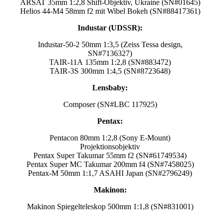
ARSAT 35mm 1:2,8 Shift-Objektiv, Ukraine (SN#01645)
Helios 44-M4 58mm f2 mit Wibel Bokeh (SN#88417361)
Industar (UDSSR):
Industar-50-2 50mm 1:3,5 (Zeiss Tessa design,
SN#7136327)
TAIR-11A 135mm 1:2,8 (SN#883472)
TAIR-3S 300mm 1:4,5 (SN#8723648)
Lensbaby:
Composer (SN#LBC 117925)
Pentax:
Pentacon 80mm 1:2,8 (Sony E-Mount)
Projektionsobjektiv
Pentax Super Takumar 55mm f2 (SN#61749534)
Pentax Super MC Takumar 200mm f4 (SN#7458025)
Pentax-M 50mm 1:1,7 ASAHI Japan (SN#2796249)
Makinon:
Makinon Spiegelteleskop 500mm 1:1,8 (SN#831001)