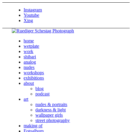
Instagram
Youtube
Xing
home
wetplate
work
shibari
analog
nudes
workshops
exhibitions
about
blog
podcast
art
nudes & portraits
darkness & light
wallpaper girls
street photography
making of
Fotoalbum