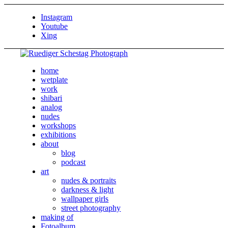
Instagram
Youtube
Xing
home
wetplate
work
shibari
analog
nudes
workshops
exhibitions
about
blog
podcast
art
nudes & portraits
darkness & light
wallpaper girls
street photography
making of
Fotoalbum