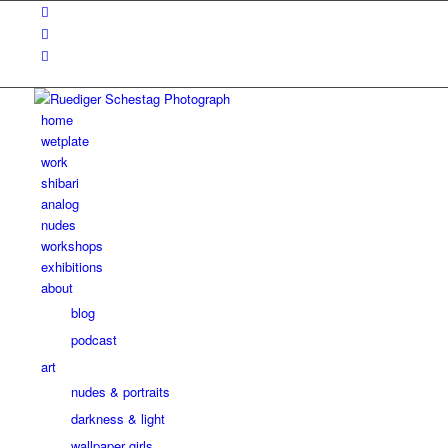
home
wetplate
work
shibari
analog
nudes
workshops
exhibitions
about
blog
podcast
art
nudes & portraits
darkness & light
wallpaper girls