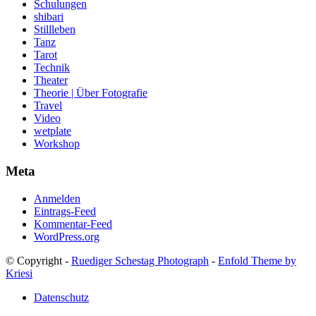
Schulungen
shibari
Stillleben
Tanz
Tarot
Technik
Theater
Theorie | Über Fotografie
Travel
Video
wetplate
Workshop
Meta
Anmelden
Eintrags-Feed
Kommentar-Feed
WordPress.org
© Copyright -
Ruediger Schestag Photograph
-
Enfold Theme by
Kriesi
Datenschutz