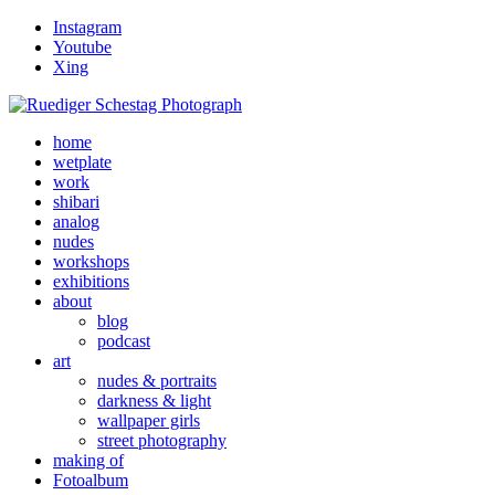
Instagram
Youtube
Xing
home
wetplate
work
shibari
analog
nudes
workshops
exhibitions
about
blog
podcast
art
nudes & portraits
darkness & light
wallpaper girls
street photography
making of
Fotoalbum