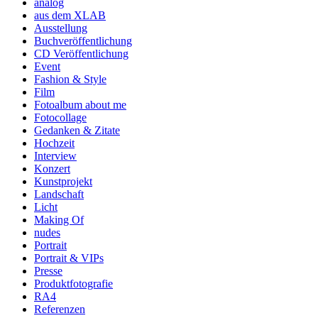
analog
aus dem XLAB
Ausstellung
Buchveröffentlichung
CD Veröffentlichung
Event
Fashion & Style
Film
Fotoalbum about me
Fotocollage
Gedanken & Zitate
Hochzeit
Interview
Konzert
Kunstprojekt
Landschaft
Licht
Making Of
nudes
Portrait
Portrait & VIPs
Presse
Produktfotografie
RA4
Referenzen