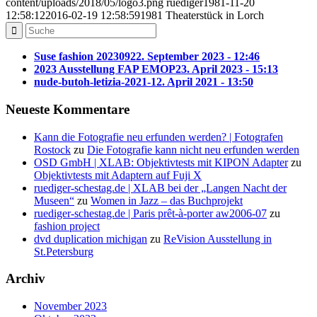
content/uploads/2018/05/logo3.png
ruediger
1981-11-20
12:58:12
2016-02-19 12:58:59
1981 Theaterstück in Lorch
Suse fashion 202309
22. September 2023 - 12:46
2023 Ausstellung FAP EMOP
23. April 2023 - 15:13
nude-butoh-letizia-2021-1
2. April 2021 - 13:50
Neueste Kommentare
Kann die Fotografie neu erfunden werden? | Fotografen
Rostock
zu
Die Fotografie kann nicht neu erfunden werden
OSD GmbH | XLAB: Objektivtests mit KIPON Adapter
zu
Objektivtests mit Adaptern auf Fuji X
ruediger-schestag.de | XLAB bei der „Langen Nacht der
Museen“
zu
Women in Jazz – das Buchprojekt
ruediger-schestag.de | Paris prêt-à-porter aw2006-07
zu
fashion project
dvd duplication michigan
zu
ReVision Ausstellung in
St.Petersburg
Archiv
November 2023