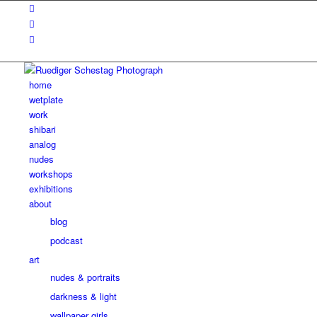
home
wetplate
work
shibari
analog
nudes
workshops
exhibitions
about
blog
podcast
art
nudes & portraits
darkness & light
wallpaper girls