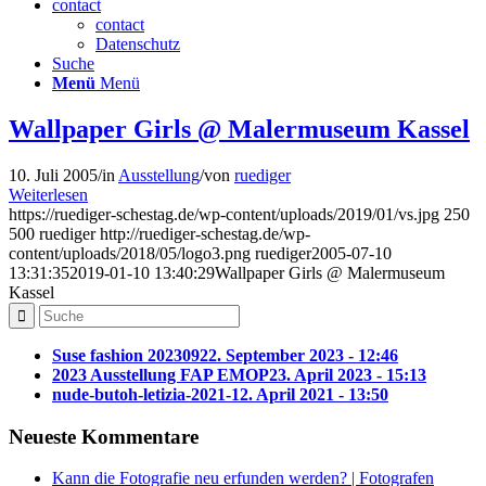
contact
contact
Datenschutz
Suche
Menü
Menü
Wallpaper Girls @ Malermuseum Kassel
10. Juli 2005
/
in
Ausstellung
/
von
ruediger
Weiterlesen
https://ruediger-schestag.de/wp-content/uploads/2019/01/vs.jpg
250
500
ruediger
http://ruediger-schestag.de/wp-
content/uploads/2018/05/logo3.png
ruediger
2005-07-10
13:31:35
2019-01-10 13:40:29
Wallpaper Girls @ Malermuseum
Kassel
Suse fashion 202309
22. September 2023 - 12:46
2023 Ausstellung FAP EMOP
23. April 2023 - 15:13
nude-butoh-letizia-2021-1
2. April 2021 - 13:50
Neueste Kommentare
Kann die Fotografie neu erfunden werden? | Fotografen