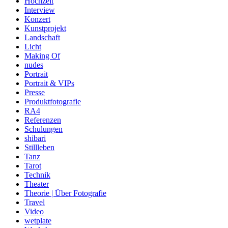
Hochzeit
Interview
Konzert
Kunstprojekt
Landschaft
Licht
Making Of
nudes
Portrait
Portrait & VIPs
Presse
Produktfotografie
RA4
Referenzen
Schulungen
shibari
Stillleben
Tanz
Tarot
Technik
Theater
Theorie | Über Fotografie
Travel
Video
wetplate