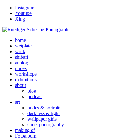
Instagram
Youtube
Xing
home
wetplate
work
shibari
analog
nudes
workshops
exhibitions
about
blog
podcast
art
nudes & portraits
darkness & light
wallpaper girls
street photography
making of
Fotoalbum