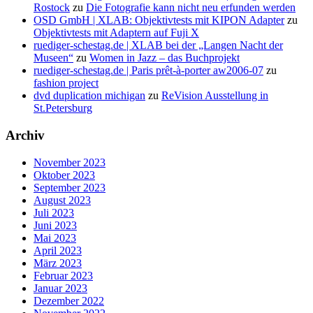
Rostock
zu
Die Fotografie kann nicht neu erfunden werden
OSD GmbH | XLAB: Objektivtests mit KIPON Adapter
zu
Objektivtests mit Adaptern auf Fuji X
ruediger-schestag.de | XLAB bei der „Langen Nacht der
Museen“
zu
Women in Jazz – das Buchprojekt
ruediger-schestag.de | Paris prêt-à-porter aw2006-07
zu
fashion project
dvd duplication michigan
zu
ReVision Ausstellung in
St.Petersburg
Archiv
November 2023
Oktober 2023
September 2023
August 2023
Juli 2023
Juni 2023
Mai 2023
April 2023
März 2023
Februar 2023
Januar 2023
Dezember 2022