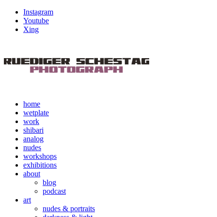
Instagram
Youtube
Xing
home
wetplate
work
shibari
analog
nudes
workshops
exhibitions
about
blog
podcast
art
nudes & portraits