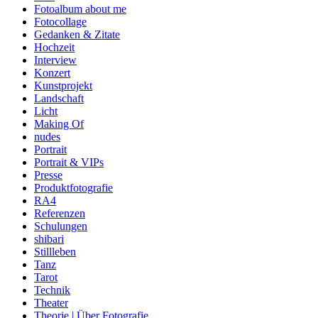
Fotoalbum about me
Fotocollage
Gedanken & Zitate
Hochzeit
Interview
Konzert
Kunstprojekt
Landschaft
Licht
Making Of
nudes
Portrait
Portrait & VIPs
Presse
Produktfotografie
RA4
Referenzen
Schulungen
shibari
Stillleben
Tanz
Tarot
Technik
Theater
Theorie | Über Fotografie