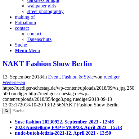
darkness & light
wallpaper girls
street photography
making of
Fotoalbum
contact
contact
Datenschutz
Suche
Menü
Menü
NAKT Fashion Show Berlin
13. September 2018
/
in
Event
,
Fashion & Style
/
von
ruediger
Weiterlesen
https://ruediger-schestag.de/wp-content/uploads/2018/09/vs.jpg
250
500
ruediger
http://ruediger-schestag.de/wp-
content/uploads/2018/05/logo3.png
ruediger
2018-09-13
13:03:17
2018-10-20 13:12:56
NAKT Fashion Show Berlin
Suse fashion 202309
22. September 2023 - 12:46
2023 Ausstellung FAP EMOP
23. April 2023 - 15:13
nude-butoh-letizia-2021-1
2. April 2021 - 13:50