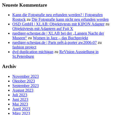
Neueste Kommentare
Kann die Fotografie neu erfunden werden? | Fotografen
Rostock
zu
Die Fotografie kann nicht neu erfunden werden
OSD GmbH | XLAB: Objektivtests mit KIPON Adapter
zu
Objektivtests mit Adaptern auf Fuji X
ruediger-schestag.de | XLAB bei der „Langen Nacht der
Museen“
zu
Women in Jazz – das Buchprojekt
ruediger-schestag.de | Paris prêt-à-porter aw2006-07
zu
fashion project
dvd duplication michigan
zu
ReVision Ausstellung in
St.Petersburg
Archiv
November 2023
Oktober 2023
September 2023
August 2023
Juli 2023
Juni 2023
Mai 2023
April 2023
März 2023