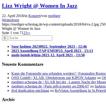
Lizz Wright @ Women In Jazz
22. April 2018
/
in
Konzert
/
von
ruediger
Weiterlesen
https://ruediger-schestag.de/wp-content/uploads/2018/04/vs-2.jpg
250
Wright @ Women In Jazz
Seite 1 von 7
1
2
3
›
»
Suse fashion 202309
22. September 2023 - 12:46
2023 Ausstellung FAP EMOP
23. April 2023 - 15:13
nude-butoh-letizia-2021-1
2. April 2021 - 13:50
Neueste Kommentare
Kann die Fotografie neu erfunden werden? | Fotografen Rosto
OSD GmbH | XLAB: Objektivtests mit KIPON Adapter
zu
Ob
ruediger-schestag.de | XLAB bei der „Langen Nacht der Muse
ruediger-schestag.de | Paris prêt-à-porter aw2006-07
zu
fashion
dvd duplication michigan
zu
ReVision Ausstellung in St.Peters
Archiv