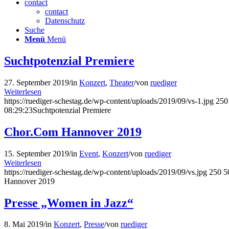
contact
contact
Datenschutz
Suche
Menü
Menü
Suchtpotenzial Premiere
27. September 2019
/
in
Konzert
,
Theater
/
von
ruediger
Weiterlesen
https://ruediger-schestag.de/wp-content/uploads/2019/09/vs-1.jpg
250
08:29:23
Suchtpotenzial Premiere
Chor.Com Hannover 2019
15. September 2019
/
in
Event
,
Konzert
/
von
ruediger
Weiterlesen
https://ruediger-schestag.de/wp-content/uploads/2019/09/vs.jpg
250
5
Hannover 2019
Presse „Women in Jazz“
8. Mai 2019
/
in
Konzert
,
Presse
/
von
ruediger