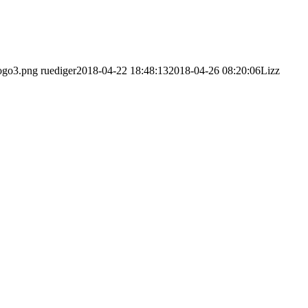
logo3.png
ruediger
2018-04-22 18:48:13
2018-04-26 08:20:06
Lizz