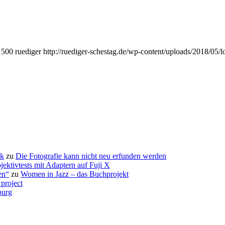
500
ruediger
http://ruediger-schestag.de/wp-content/uploads/2018/05/
ck
zu
Die Fotografie kann nicht neu erfunden werden
jektivtests mit Adaptern auf Fuji X
en“
zu
Women in Jazz – das Buchprojekt
 project
burg