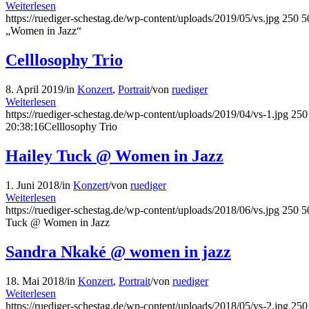
Weiterlesen
https://ruediger-schestag.de/wp-content/uploads/2019/05/vs.jpg
250
5
„Women in Jazz“
Celllosophy Trio
8. April 2019
/
in
Konzert
,
Portrait
/
von
ruediger
Weiterlesen
https://ruediger-schestag.de/wp-content/uploads/2019/04/vs-1.jpg
250
20:38:16
Celllosophy Trio
Hailey Tuck @ Women in Jazz
1. Juni 2018
/
in
Konzert
/
von
ruediger
Weiterlesen
https://ruediger-schestag.de/wp-content/uploads/2018/06/vs.jpg
250
5
Tuck @ Women in Jazz
Sandra Nkaké @ women in jazz
18. Mai 2018
/
in
Konzert
,
Portrait
/
von
ruediger
Weiterlesen
https://ruediger-schestag.de/wp-content/uploads/2018/05/vs-2.jpg
250