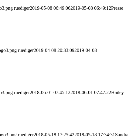
go3.png
ruediger
2019-05-08 06:49:06
2019-05-08 06:49:12
Presse
logo3.png
ruediger
2019-04-08 20:33:09
2019-04-08
go3.png
ruediger
2018-06-01 07:45:12
2018-06-01 07:47:22
Hailey
logo3.png
ruediger
2018-05-18 17:25:42
2018-05-18 17:34:31
Sandra