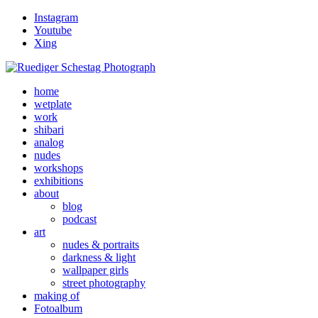
Instagram
Youtube
Xing
home
wetplate
work
shibari
analog
nudes
workshops
exhibitions
about
blog
podcast
art
nudes & portraits
darkness & light
wallpaper girls
street photography
making of
Fotoalbum