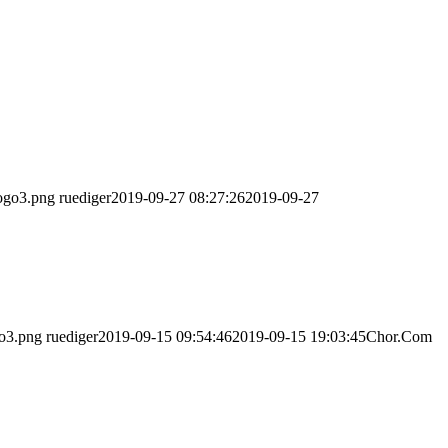
logo3.png
ruediger
2019-09-27 08:27:26
2019-09-27
go3.png
ruediger
2019-09-15 09:54:46
2019-09-15 19:03:45
Chor.Com