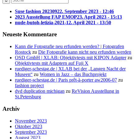
Suse fashion 202309
22. September 2023 - 12:46
2023 Ausstellung FAP EMOP
23. April 2023 - 15:13
nude-butoh-letizia-2021-1
2. April 2021 - 13:50
Neueste Kommentare
Kann die Fotografie neu erfunden werden? | Fotografen
Rostock
zu
Die Fotografie kann nicht neu erfunden werden
OSD GmbH | XLAB: Objektivtests mit KIPON Adapter
zu
Objektivtests mit Adaptern auf Fuji X
ruediger-schestag.de | XLAB bei der „Langen Nacht der
Museen“
zu
Women in Jazz – das Buchprojekt
ruediger-schestag.de | Paris prêt-à-porter aw2006-07
zu
fashion project
dvd duplication michigan
zu
ReVision Ausstellung in
St.Petersburg
Archiv
November 2023
Oktober 2023
September 2023
August 2023