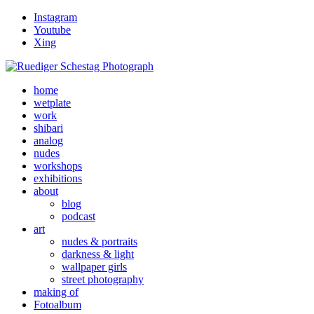
Instagram
Youtube
Xing
home
wetplate
work
shibari
analog
nudes
workshops
exhibitions
about
blog
podcast
art
nudes & portraits
darkness & light
wallpaper girls
street photography
making of
Fotoalbum