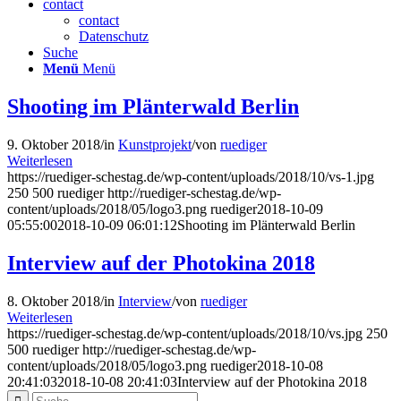
contact
contact
Datenschutz
Suche
Menü
Menü
Shooting im Plänterwald Berlin
9. Oktober 2018
/
in
Kunstprojekt
/
von
ruediger
Weiterlesen
https://ruediger-schestag.de/wp-content/uploads/2018/10/vs-1.jpg
250
500
ruediger
http://ruediger-schestag.de/wp-
content/uploads/2018/05/logo3.png
ruediger
2018-10-09
05:55:00
2018-10-09 06:01:12
Shooting im Plänterwald Berlin
Interview auf der Photokina 2018
8. Oktober 2018
/
in
Interview
/
von
ruediger
Weiterlesen
https://ruediger-schestag.de/wp-content/uploads/2018/10/vs.jpg
250
500
ruediger
http://ruediger-schestag.de/wp-
content/uploads/2018/05/logo3.png
ruediger
2018-10-08
20:41:03
2018-10-08 20:41:03
Interview auf der Photokina 2018