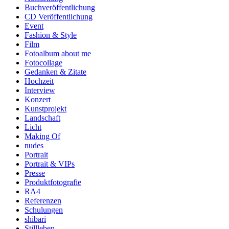
Buchveröffentlichung
CD Veröffentlichung
Event
Fashion & Style
Film
Fotoalbum about me
Fotocollage
Gedanken & Zitate
Hochzeit
Interview
Konzert
Kunstprojekt
Landschaft
Licht
Making Of
nudes
Portrait
Portrait & VIPs
Presse
Produktfotografie
RA4
Referenzen
Schulungen
shibari
Stillleben