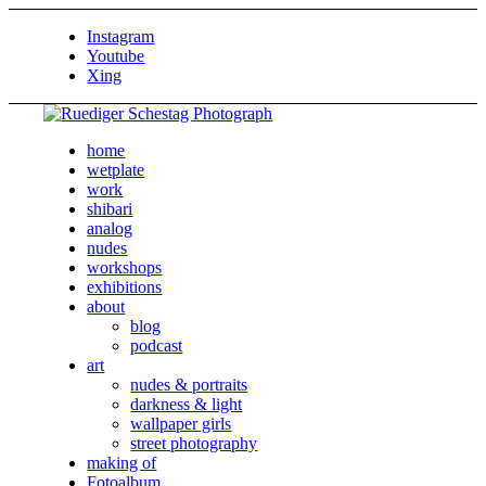
Instagram
Youtube
Xing
home
wetplate
work
shibari
analog
nudes
workshops
exhibitions
about
blog
podcast
art
nudes & portraits
darkness & light
wallpaper girls
street photography
making of
Fotoalbum