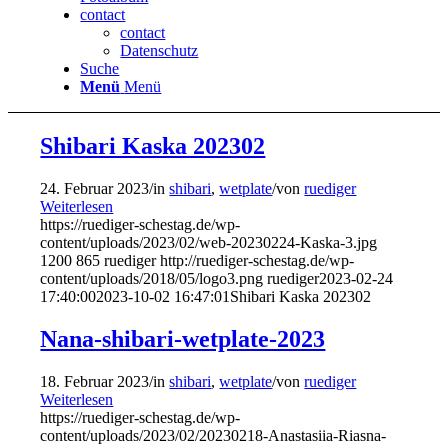
contact
contact
Datenschutz
Suche
Menü
Menü
Shibari Kaska 202302
24. Februar 2023
/
in
shibari
,
wetplate
/
von
ruediger
Weiterlesen
https://ruediger-schestag.de/wp-
content/uploads/2023/02/web-20230224-Kaska-3.jpg
1200
865
ruediger
http://ruediger-schestag.de/wp-
content/uploads/2018/05/logo3.png
ruediger
2023-02-24
17:40:00
2023-10-02 16:47:01
Shibari Kaska 202302
Nana-shibari-wetplate-2023
18. Februar 2023
/
in
shibari
,
wetplate
/
von
ruediger
Weiterlesen
https://ruediger-schestag.de/wp-
content/uploads/2023/02/20230218-Anastasiia-Riasna-