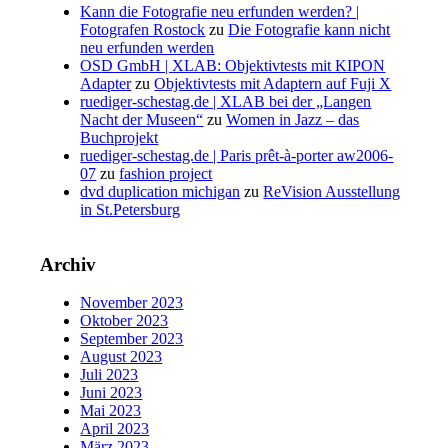
Kann die Fotografie neu erfunden werden? |
Fotografen Rostock
zu
Die Fotografie kann nicht
neu erfunden werden
OSD GmbH | XLAB: Objektivtests mit KIPON
Adapter
zu
Objektivtests mit Adaptern auf Fuji X
ruediger-schestag.de | XLAB bei der „Langen
Nacht der Museen“
zu
Women in Jazz – das
Buchprojekt
ruediger-schestag.de | Paris prêt-à-porter aw2006-
07
zu
fashion project
dvd duplication michigan
zu
ReVision Ausstellung
in St.Petersburg
Archiv
November 2023
Oktober 2023
September 2023
August 2023
Juli 2023
Juni 2023
Mai 2023
April 2023
März 2023