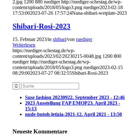
2.jpg
1200
880
ruediger
http://ruediger-schestag.de/wp-
content/uploads/2018/05/logo3.png
ruediger
2023-02-18
17:53:00
2023-07-26 17:57:24
Nana-shibari-wetplate-2023
Shibari-Rosi-2023
15. Februar 2023
/
in
shibari
/
von
ruediger
Weiterlesen
https://ruediger-schestag.de/wp-
content/uploads/2023/02/20230215-0048.jpg
1200
800
ruediger
http://ruediger-schestag.de/wp-
content/uploads/2018/05/logo3.png
ruediger
2023-02-15
08:29:00
2023-07-27 08:32:55
Shibari-Rosi-2023
Suse fashion 202309
22. September 2023 - 12:46
2023 Ausstellung FAP EMOP
23. April 2023 -
15:13
nude-butoh-letizia-2021-1
2. April 2021 - 13:50
Neueste Kommentare