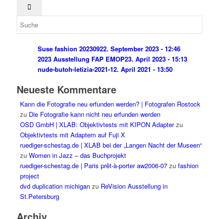
Suse fashion 202309
22. September 2023 - 12:46
2023 Ausstellung FAP EMOP
23. April 2023 - 15:13
nude-butoh-letizia-2021-1
2. April 2021 - 13:50
Neueste Kommentare
Kann die Fotografie neu erfunden werden? | Fotografen Rostock
zu
Die Fotografie kann nicht neu erfunden werden
OSD GmbH | XLAB: Objektivtests mit KIPON Adapter
zu
Objektivtests mit Adaptern auf Fuji X
ruediger-schestag.de | XLAB bei der „Langen Nacht der Museen“
zu
Women in Jazz – das Buchprojekt
ruediger-schestag.de | Paris prêt-à-porter aw2006-07
zu
fashion
project
dvd duplication michigan
zu
ReVision Ausstellung in
St.Petersburg
Archiv