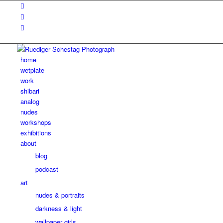
home
wetplate
work
shibari
analog
nudes
workshops
exhibitions
about
blog
podcast
art
nudes & portraits
darkness & light
wallpaper girls