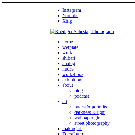
Instagram
Youtube
Xing
home
wetplate
work
shibari
analog
nudes
workshops
exhibitions
about
blog
podcast
art
nudes & portraits
darkness & light
wallpaper girls
street photography
making of
Fotoalbum