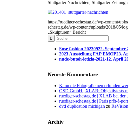
Stuttgarter Nachrichten, Stuttgarter Zeitung
https://ruediger-schestag.de/wp-content/upl
schestag.de/wp-content/uploads/2018/05/lo
„Skulpturen“ Bericht
Suse fashion 202309
22. September 
2023 Ausstellung FAP EMOP
23. Ap
nude-butoh-letizia-2021-1
2. April 2
Neueste Kommentare
Kann die Fotografie neu erfunden wer
OSD GmbH | XLAB: Objektivtests m
ruediger-schestag.de | XLAB bei der
ruediger-schestag.de | Paris prêt-à-po
dvd duplication michigan
zu
ReVision
Archiv