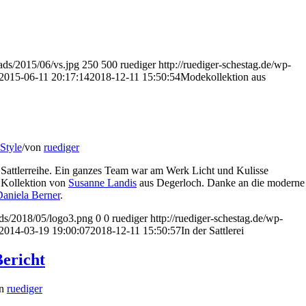
oads/2015/06/vs.jpg
250
500
ruediger
http://ruediger-schestag.de/wp-
2015-06-11 20:17:14
2018-12-11 15:50:54
Modekollektion aus
Style
/
von
ruediger
Sattlerreihe. Ein ganzes Team war am Werk Licht und Kulisse
e Kollektion von
Susanne Landis
aus Degerloch. Danke an die moderne
aniela Berner
.
ads/2018/05/logo3.png
0
0
ruediger
http://ruediger-schestag.de/wp-
2014-03-19 19:00:07
2018-12-11 15:50:57
In der Sattlerei
Bericht
on
ruediger