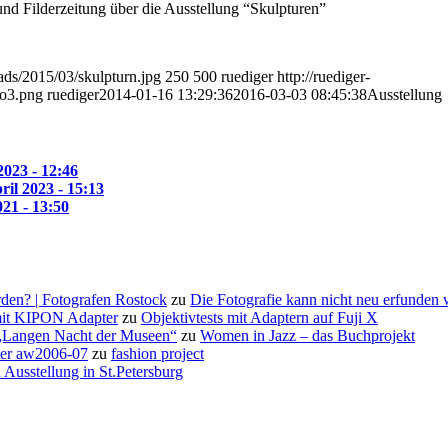
 und Filderzeitung über die Ausstellung “Skulpturen”
oads/2015/03/skulpturn.jpg
250
500
ruediger
http://ruediger-
go3.png
ruediger
2014-01-16 13:29:36
2016-03-03 08:45:38
Ausstellung
2023 - 12:46
ril 2023 - 15:13
021 - 13:50
den? | Fotografen Rostock
zu
Die Fotografie kann nicht neu erfunden
it KIPON Adapter
zu
Objektivtests mit Adaptern auf Fuji X
 „Langen Nacht der Museen“
zu
Women in Jazz – das Buchprojekt
rter aw2006-07
zu
fashion project
 Ausstellung in St.Petersburg