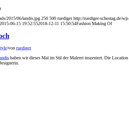
r
ads/2015/06/landis.jpg
250
500
ruediger
http://ruediger-schestag.de/wp
2015-06-15 19:52:55
2018-12-11 15:50:54
Fashion Making Of
och
tyle
/
von
ruediger
andis
haben wir dieses Mal im Stil der Malerei inszeniert. Die Location
Designerin.