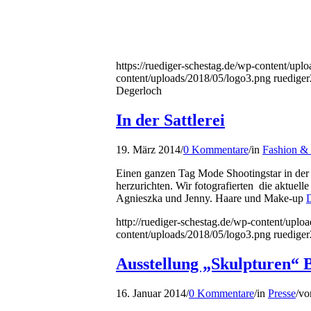
https://ruediger-schestag.de/wp-content/upl
content/uploads/2018/05/logo3.png
ruediger
Degerloch
In der Sattlerei
19. März 2014
/
0 Kommentare
/
in
Fashion & 
Einen ganzen Tag Mode Shootingstar in der 
herzurichten. Wir fotografierten die aktuell
Agnieszka und Jenny. Haare und Make-up
D
http://ruediger-schestag.de/wp-content/uplo
content/uploads/2018/05/logo3.png
ruediger
Ausstellung „Skulpturen“ 
16. Januar 2014
/
0 Kommentare
/
in
Presse
/
v