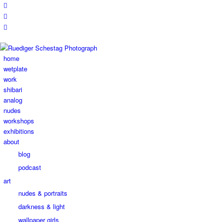
home
wetplate
work
shibari
analog
nudes
workshops
exhibitions
about
blog
podcast
art
nudes & portraits
darkness & light
wallpaper girls