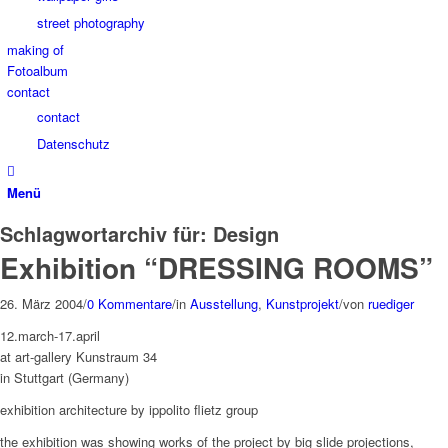
street photography
making of
Fotoalbum
contact
contact
Datenschutz
Menü
Schlagwortarchiv für:
Design
Exhibition “DRESSING ROOMS”
26. März 2004
/
0 Kommentare
/
in
Ausstellung
,
Kunstprojekt
/
von
ruediger
12.march-17.april
at art-gallery Kunstraum 34
in Stuttgart (Germany)
exhibition architecture by ippolito flietz group
the exhibition was showing works of the project by big slide projections,