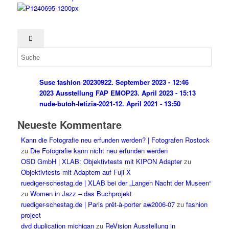
Suse fashion 202309
22. September 2023 - 12:46
2023 Ausstellung FAP EMOP
23. April 2023 - 15:13
nude-butoh-letizia-2021-1
2. April 2021 - 13:50
Neueste Kommentare
Kann die Fotografie neu erfunden werden? | Fotografen Rostock
zu
Die Fotografie kann nicht neu erfunden werden
OSD GmbH | XLAB: Objektivtests mit KIPON Adapter
zu
Objektivtests mit Adaptern auf Fuji X
ruediger-schestag.de | XLAB bei der „Langen Nacht der Museen“
zu
Women in Jazz – das Buchprojekt
ruediger-schestag.de | Paris prêt-à-porter aw2006-07
zu
fashion
project
dvd duplication michigan
zu
ReVision Ausstellung in