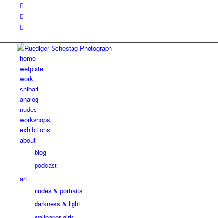
home
wetplate
work
shibari
analog
nudes
workshops
exhibitions
about
blog
podcast
art
nudes & portraits
darkness & light
wallpaper girls