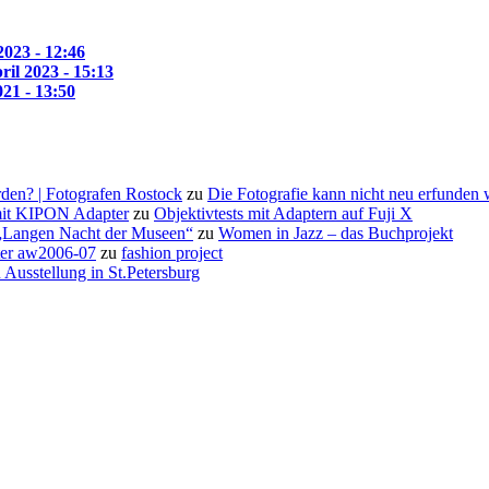
2023 - 12:46
ril 2023 - 15:13
021 - 13:50
den? | Fotografen Rostock
zu
Die Fotografie kann nicht neu erfunden
it KIPON Adapter
zu
Objektivtests mit Adaptern auf Fuji X
 „Langen Nacht der Museen“
zu
Women in Jazz – das Buchprojekt
rter aw2006-07
zu
fashion project
 Ausstellung in St.Petersburg