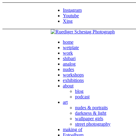
Instagram
Youtube
Xing
home
wetplate
work
shibari
analog
nudes
workshops
exhibitions
about
blog
podcast
art
nudes & portraits
darkness & light
wallpaper girls
street photography
making of
Fotoalbum