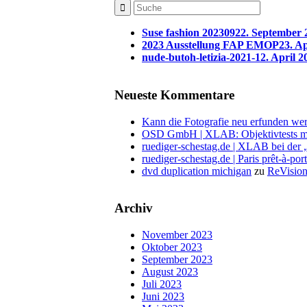
Suse fashion 202309
22. September 
2023 Ausstellung FAP EMOP
23. Ap
nude-butoh-letizia-2021-1
2. April 2
Neueste Kommentare
Kann die Fotografie neu erfunden wer
OSD GmbH | XLAB: Objektivtests m
ruediger-schestag.de | XLAB bei der
ruediger-schestag.de | Paris prêt-à-po
dvd duplication michigan
zu
ReVision
Archiv
November 2023
Oktober 2023
September 2023
August 2023
Juli 2023
Juni 2023