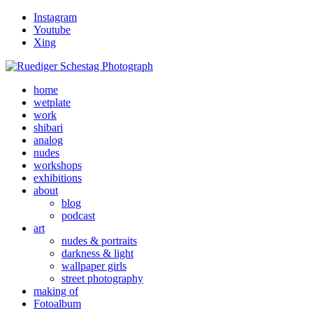
Instagram
Youtube
Xing
home
wetplate
work
shibari
analog
nudes
workshops
exhibitions
about
blog
podcast
art
nudes & portraits
darkness & light
wallpaper girls
street photography
making of
Fotoalbum