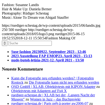
Fashion: Susanne Landis
Hair & Make Up: Daniela Berner
Photography: Rüdiger Schestag
Music: Alone To Dream von Abigail Stauffer
https://ruediger-schestag.de/wp-content/uploads/2015/06/landis.jpg
250
500
ruediger
http://ruediger-schestag.de/wp-
content/uploads/2018/05/logo3.png
ruediger
2015-06-15
19:52:55
2018-12-11 15:50:54
Fashion Making Of
Suse fashion 202309
22. September 2023 - 12:46
2023 Ausstellung FAP EMOP
23. April 2023 - 15:13
nude-butoh-letizia-2021-1
2. April 2021 - 13:50
Neueste Kommentare
Kann die Fotografie neu erfunden werden? | Fotografen
Rostock
zu
Die Fotografie kann nicht neu erfunden werden
OSD GmbH | XLAB: Objektivtests mit KIPON Adapter
zu
Objektivtests mit Adaptern auf Fuji X
ruediger-schestag.de | XLAB bei der „Langen Nacht der
Museen“
zu
Women in Jazz – das Buchprojekt
ruediger-schestag.de | Paris prêt-à-porter aw2006-07
zu