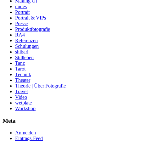
Making Of
nudes
Portrait
Portrait & VIPs
Presse
Produktfotografie
RA4
Referenzen
Schulungen
shibari
Stillleben
Tanz
Tarot
Technik
Theater
Theorie | Über Fotografie
Travel
Video
wetplate
Workshop
Meta
Anmelden
Eintrags-Feed