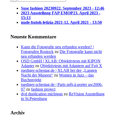
Suse fashion 202309
22. September 2023 - 12:46
2023 Ausstellung FAP EMOP
23. April 2023 -
15:13
nude-butoh-letizia-2021-1
2. April 2021 - 13:50
Neueste Kommentare
Kann die Fotografie neu erfunden werden? |
Fotografen Rostock
zu
Die Fotografie kann nicht
neu erfunden werden
OSD GmbH | XLAB: Objektivtests mit KIPON
Adapter
zu
Objektivtests mit Adaptern auf Fuji X
ruediger-schestag.de | XLAB bei der „Langen
Nacht der Museen“
zu
Women in Jazz – das
Buchprojekt
ruediger-schestag.de | Paris prêt-à-porter aw2006-
07
zu
fashion project
dvd duplication michigan
zu
ReVision Ausstellung
in St.Petersburg
Archiv