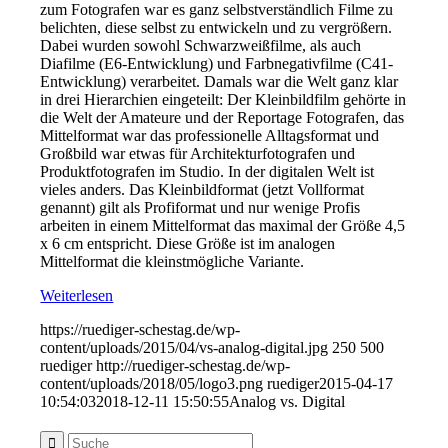
zum Fotografen war es ganz selbstverständlich Filme zu
belichten, diese selbst zu entwickeln und zu vergrößern.
Dabei wurden sowohl Schwarzweißfilme, als auch
Diafilme (E6-Entwicklung) und Farbnegativfilme (C41-
Entwicklung) verarbeitet. Damals war die Welt ganz klar
in drei Hierarchien eingeteilt: Der Kleinbildfilm gehörte in
die Welt der Amateure und der Reportage Fotografen, das
Mittelformat war das professionelle Alltagsformat und
Großbild war etwas für Architekturfotografen und
Produktfotografen im Studio. In der digitalen Welt ist
vieles anders. Das Kleinbildformat (jetzt Vollformat
genannt) gilt als Profiformat und nur wenige Profis
arbeiten in einem Mittelformat das maximal der Größe 4,5
x 6 cm entspricht. Diese Größe ist im analogen
Mittelformat die kleinstmögliche Variante.
Weiterlesen
https://ruediger-schestag.de/wp-
content/uploads/2015/04/vs-analog-digital.jpg
250
500
ruediger
http://ruediger-schestag.de/wp-
content/uploads/2018/05/logo3.png
ruediger
2015-04-17
10:54:03
2018-12-11 15:50:55
Analog vs. Digital