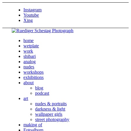
Instagram
Youtube
Xing
home
wetplate
work
shibari
analog
nudes
workshops
exhibitions
about
blog
podcast
art
nudes & portraits
darkness & light
wallpaper girls
street photography
making of
Fotoalbum