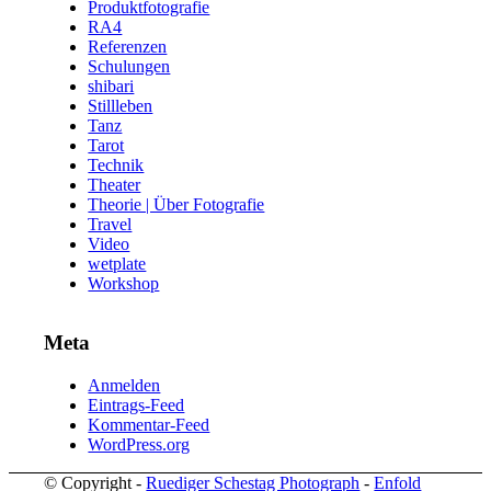
Produktfotografie
RA4
Referenzen
Schulungen
shibari
Stillleben
Tanz
Tarot
Technik
Theater
Theorie | Über Fotografie
Travel
Video
wetplate
Workshop
Meta
Anmelden
Eintrags-Feed
Kommentar-Feed
WordPress.org
© Copyright -
Ruediger Schestag Photograph
-
Enfold