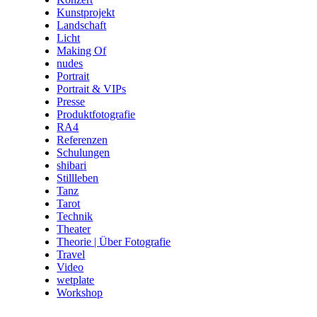
Kunstprojekt
Landschaft
Licht
Making Of
nudes
Portrait
Portrait & VIPs
Presse
Produktfotografie
RA4
Referenzen
Schulungen
shibari
Stillleben
Tanz
Tarot
Technik
Theater
Theorie | Über Fotografie
Travel
Video
wetplate
Workshop