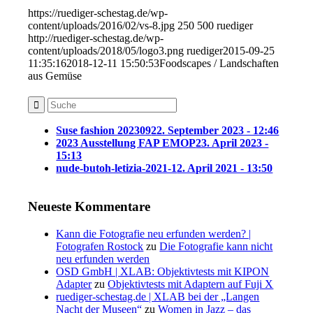
https://ruediger-schestag.de/wp-
content/uploads/2016/02/vs-8.jpg
250
500
ruediger
http://ruediger-schestag.de/wp-
content/uploads/2018/05/logo3.png
ruediger
2015-09-25
11:35:16
2018-12-11 15:50:53
Foodscapes / Landschaften
aus Gemüse
Suse fashion 202309
22. September 2023 - 12:46
2023 Ausstellung FAP EMOP
23. April 2023 -
15:13
nude-butoh-letizia-2021-1
2. April 2021 - 13:50
Neueste Kommentare
Kann die Fotografie neu erfunden werden? |
Fotografen Rostock
zu
Die Fotografie kann nicht
neu erfunden werden
OSD GmbH | XLAB: Objektivtests mit KIPON
Adapter
zu
Objektivtests mit Adaptern auf Fuji X
ruediger-schestag.de | XLAB bei der „Langen
Nacht der Museen“
zu
Women in Jazz – das