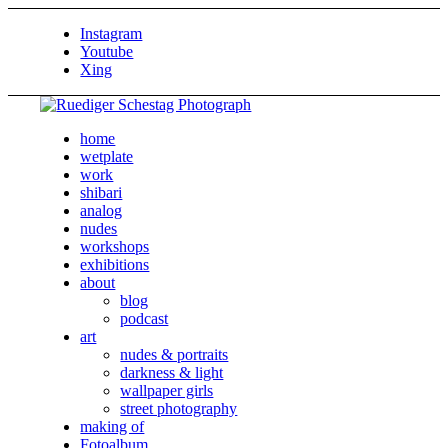
Instagram
Youtube
Xing
home
wetplate
work
shibari
analog
nudes
workshops
exhibitions
about
blog
podcast
art
nudes & portraits
darkness & light
wallpaper girls
street photography
making of
Fotoalbum