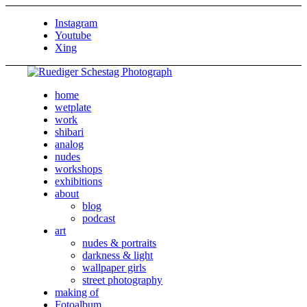
Instagram
Youtube
Xing
home
wetplate
work
shibari
analog
nudes
workshops
exhibitions
about
blog
podcast
art
nudes & portraits
darkness & light
wallpaper girls
street photography
making of
Fotoalbum