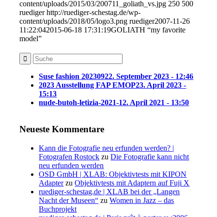
content/uploads/2015/03/200711_goliath_vs.jpg
250
500
ruediger
http://ruediger-schestag.de/wp-
content/uploads/2018/05/logo3.png
ruediger
2007-11-26
11:22:04
2015-06-18 17:31:19
GOLIATH “my favorite
model”
Suse fashion 202309
22. September 2023 - 12:46
2023 Ausstellung FAP EMOP
23. April 2023 -
15:13
nude-butoh-letizia-2021-1
2. April 2021 - 13:50
Neueste Kommentare
Kann die Fotografie neu erfunden werden? |
Fotografen Rostock
zu
Die Fotografie kann nicht
neu erfunden werden
OSD GmbH | XLAB: Objektivtests mit KIPON
Adapter
zu
Objektivtests mit Adaptern auf Fuji X
ruediger-schestag.de | XLAB bei der „Langen
Nacht der Museen“
zu
Women in Jazz – das
Buchprojekt