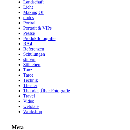
Landschaft
Licht
Making Of
nudes
Portrait
Portrait & VIPs
Presse
Produktfotografie
RA4
Referenzen
Schulungen
shibari
Stillleben
Tanz
Tarot
Technik
Theater
Theorie | Über Fotografie
Travel
Video
wetplate
Workshop
Meta