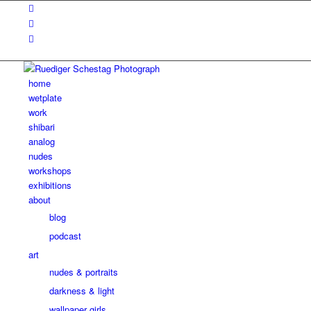
home
wetplate
work
shibari
analog
nudes
workshops
exhibitions
about
blog
podcast
art
nudes & portraits
darkness & light
wallpaper girls