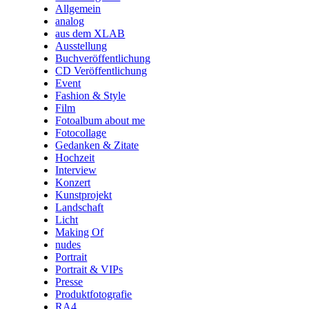
Allgemein
analog
aus dem XLAB
Ausstellung
Buchveröffentlichung
CD Veröffentlichung
Event
Fashion & Style
Film
Fotoalbum about me
Fotocollage
Gedanken & Zitate
Hochzeit
Interview
Konzert
Kunstprojekt
Landschaft
Licht
Making Of
nudes
Portrait
Portrait & VIPs
Presse
Produktfotografie
RA4