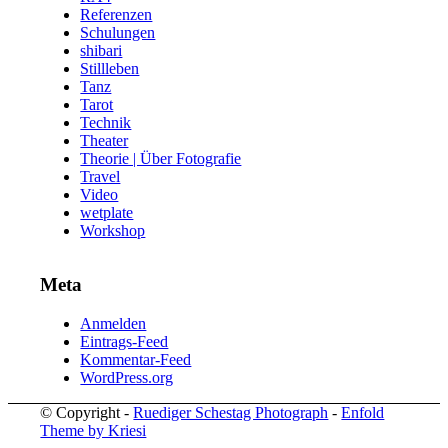
Referenzen
Schulungen
shibari
Stillleben
Tanz
Tarot
Technik
Theater
Theorie | Über Fotografie
Travel
Video
wetplate
Workshop
Meta
Anmelden
Eintrags-Feed
Kommentar-Feed
WordPress.org
© Copyright -
Ruediger Schestag Photograph
-
Enfold
Theme by Kriesi