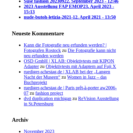
Suse fashion 202309
22. September 2023 - 12:46
2023 Ausstellung FAP EMOP
23. April 2023 -
15:13
nude-butoh-letizia-2021-1
2. April 2021 - 13:50
Neueste Kommentare
Kann die Fotografie neu erfunden werden? |
Fotografen Rostock
zu
Die Fotografie kann nicht
neu erfunden werden
OSD GmbH | XLAB: Objektivtests mit KIPON
Adapter
zu
Objektivtests mit Adaptern auf Fuji X
ruediger-schestag.de | XLAB bei der „Langen
Nacht der Museen“
zu
Women in Jazz – das
Buchprojekt
ruediger-schestag.de | Paris prêt-à-porter aw2006-
07
zu
fashion project
dvd duplication michigan
zu
ReVision Ausstellung
in St.Petersburg
Archiv
November 2023