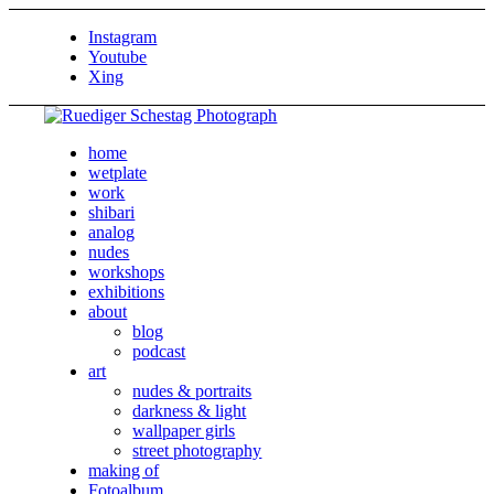
Instagram
Youtube
Xing
home
wetplate
work
shibari
analog
nudes
workshops
exhibitions
about
blog
podcast
art
nudes & portraits
darkness & light
wallpaper girls
street photography
making of
Fotoalbum