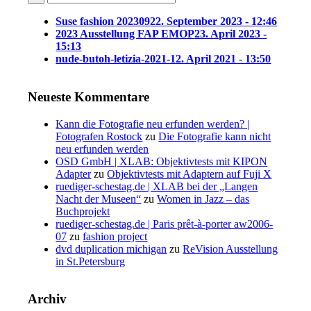
Suse fashion 202309
22. September 2023 - 12:46
2023 Ausstellung FAP EMOP
23. April 2023 -
15:13
nude-butoh-letizia-2021-1
2. April 2021 - 13:50
Neueste Kommentare
Kann die Fotografie neu erfunden werden? |
Fotografen Rostock
zu
Die Fotografie kann nicht
neu erfunden werden
OSD GmbH | XLAB: Objektivtests mit KIPON
Adapter
zu
Objektivtests mit Adaptern auf Fuji X
ruediger-schestag.de | XLAB bei der „Langen
Nacht der Museen“
zu
Women in Jazz – das
Buchprojekt
ruediger-schestag.de | Paris prêt-à-porter aw2006-
07
zu
fashion project
dvd duplication michigan
zu
ReVision Ausstellung
in St.Petersburg
Archiv