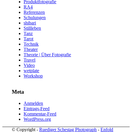
Produktfotografie
RA4
Referenzen
Schulungen
shibari
Stillleben
Tanz
Tarot
Technik
Theater
Theorie | Über Fotografie
Travel
Video
wetplate
Workshop
Meta
Anmelden
Eintrags-Feed
Kommentar-Feed
WordPress.org
© Copyright -
Ruediger Schestag Photograph
-
Enfold