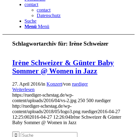
contact
contact
Datenschutz
Suche
Menü
Menü
Schlagwortarchiv für:
Irène Schweizer
Irène Schweizer & Günter Baby
Sommer @ Women in Jazz
27. April 2016
/
in
Konzert
/
von
ruediger
Weiterlesen
https://ruediger-schestag.de/wp-
content/uploads/2016/04/vs-2.jpg
250
500
ruediger
http://ruediger-schestag.de/wp-
content/uploads/2018/05/logo3.png
ruediger
2016-04-27
12:25:00
2016-04-27 12:26:04
Irène Schweizer & Günter
Baby Sommer @ Women in Jazz