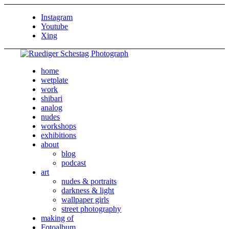
Instagram
Youtube
Xing
home
wetplate
work
shibari
analog
nudes
workshops
exhibitions
about
blog
podcast
art
nudes & portraits
darkness & light
wallpaper girls
street photography
making of
Fotoalbum