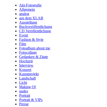
Akt-Fotografie
Allgemein
analog
aus dem XLAB
Ausstellung
Buchveröffentlichung
CD Veröffentlichung
Event
Fashion & Style
Film
Fotoalbum about me
Fotocollage
Gedanken & Zitate
Hochzeit
Interview
Konzert
Kunstprojekt
Landschaft
Licht
Making Of
nudes
Portrait
Portrait & VIPs
Presse