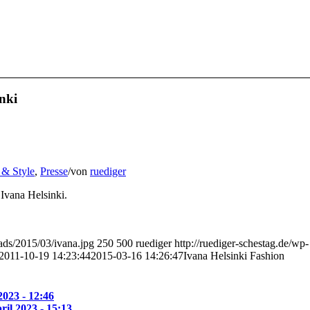
nki
 & Style
,
Presse
/
von
ruediger
Ivana Helsinki.
oads/2015/03/ivana.jpg
250
500
ruediger
http://ruediger-schestag.de/wp-
2011-10-19 14:23:44
2015-03-16 14:26:47
Ivana Helsinki Fashion
2023 - 12:46
ril 2023 - 15:13