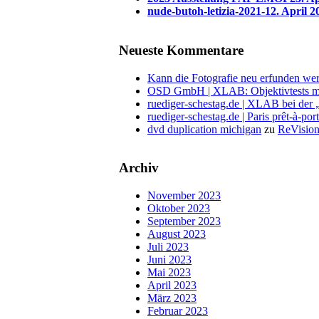
nude-butoh-letizia-2021-1
2. April 2
Neueste Kommentare
Kann die Fotografie neu erfunden wer
OSD GmbH | XLAB: Objektivtests m
ruediger-schestag.de | XLAB bei der
ruediger-schestag.de | Paris prêt-à-po
dvd duplication michigan
zu
ReVision
Archiv
November 2023
Oktober 2023
September 2023
August 2023
Juli 2023
Juni 2023
Mai 2023
April 2023
März 2023
Februar 2023