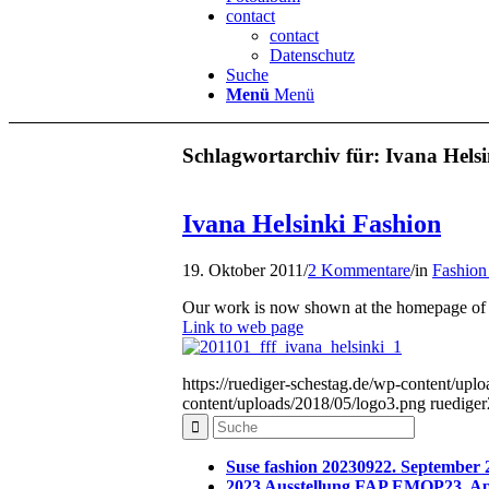
contact
contact
Datenschutz
Suche
Menü
Menü
Schlagwortarchiv für:
Ivana Helsi
Ivana Helsinki Fashion
19. Oktober 2011
/
2 Kommentare
/
in
Fashion
Our work is now shown at the homepage of 
Link to web page
https://ruediger-schestag.de/wp-content/upl
content/uploads/2018/05/logo3.png
ruediger
Suse fashion 202309
22. September 
2023 Ausstellung FAP EMOP
23. Ap