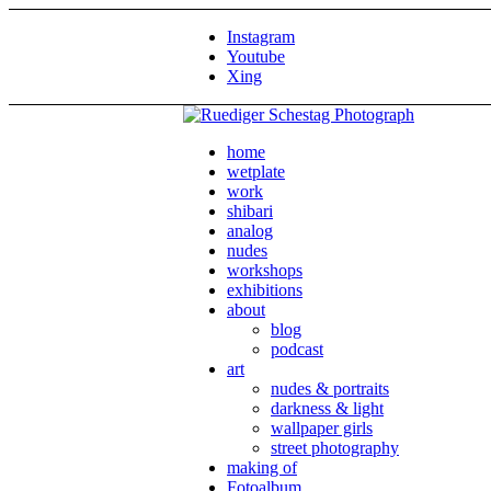
Instagram
Youtube
Xing
home
wetplate
work
shibari
analog
nudes
workshops
exhibitions
about
blog
podcast
art
nudes & portraits
darkness & light
wallpaper girls
street photography
making of
Fotoalbum