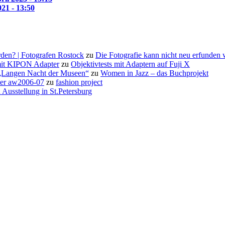
021 - 13:50
den? | Fotografen Rostock
zu
Die Fotografie kann nicht neu erfunden
it KIPON Adapter
zu
Objektivtests mit Adaptern auf Fuji X
 „Langen Nacht der Museen“
zu
Women in Jazz – das Buchprojekt
rter aw2006-07
zu
fashion project
 Ausstellung in St.Petersburg