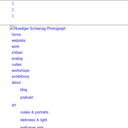
home
wetplate
work
shibari
analog
nudes
workshops
exhibitions
about
blog
podcast
art
nudes & portraits
darkness & light
wallpaper girls