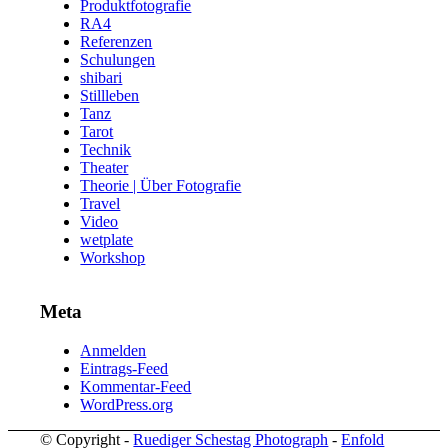
Produktfotografie
RA4
Referenzen
Schulungen
shibari
Stillleben
Tanz
Tarot
Technik
Theater
Theorie | Über Fotografie
Travel
Video
wetplate
Workshop
Meta
Anmelden
Eintrags-Feed
Kommentar-Feed
WordPress.org
© Copyright -
Ruediger Schestag Photograph
-
Enfold