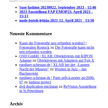
Suse fashion 202309
22. September 2023 - 12:46
2023 Ausstellung FAP EMOP
23. April 2023 -
15:13
nude-butoh-letizia-2021-1
2. April 2021 - 13:50
Neueste Kommentare
Kann die Fotografie neu erfunden werden? |
Fotografen Rostock
zu
Die Fotografie kann nicht
neu erfunden werden
OSD GmbH | XLAB: Objektivtests mit KIPON
Adapter
zu
Objektivtests mit Adaptern auf Fuji X
ruediger-schestag.de | XLAB bei der „Langen
Nacht der Museen“
zu
Women in Jazz – das
Buchprojekt
ruediger-schestag.de | Paris prêt-à-porter aw2006-
07
zu
fashion project
dvd duplication michigan
zu
ReVision Ausstellung
in St.Petersburg
Archiv