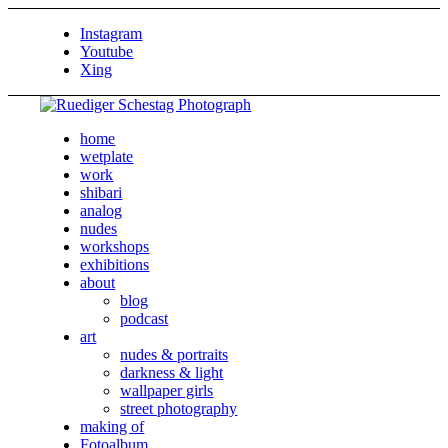
Instagram
Youtube
Xing
home
wetplate
work
shibari
analog
nudes
workshops
exhibitions
about
blog
podcast
art
nudes & portraits
darkness & light
wallpaper girls
street photography
making of
Fotoalbum