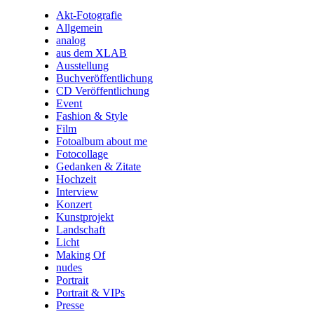
Akt-Fotografie
Allgemein
analog
aus dem XLAB
Ausstellung
Buchveröffentlichung
CD Veröffentlichung
Event
Fashion & Style
Film
Fotoalbum about me
Fotocollage
Gedanken & Zitate
Hochzeit
Interview
Konzert
Kunstprojekt
Landschaft
Licht
Making Of
nudes
Portrait
Portrait & VIPs
Presse