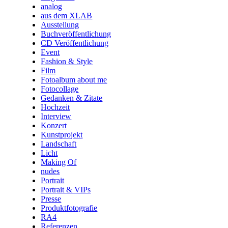
analog
aus dem XLAB
Ausstellung
Buchveröffentlichung
CD Veröffentlichung
Event
Fashion & Style
Film
Fotoalbum about me
Fotocollage
Gedanken & Zitate
Hochzeit
Interview
Konzert
Kunstprojekt
Landschaft
Licht
Making Of
nudes
Portrait
Portrait & VIPs
Presse
Produktfotografie
RA4
Referenzen