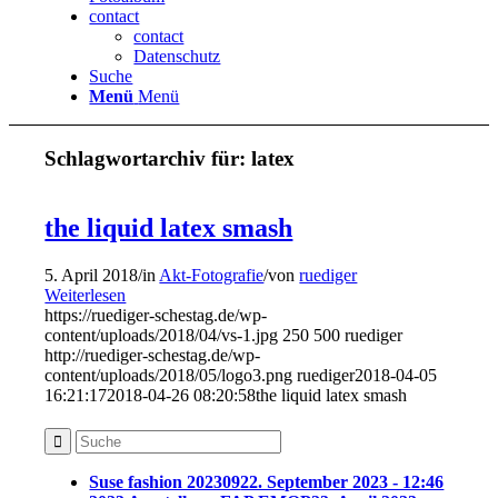
contact
contact
Datenschutz
Suche
Menü
Menü
Schlagwortarchiv für:
latex
the liquid latex smash
5. April 2018
/
in
Akt-Fotografie
/
von
ruediger
Weiterlesen
https://ruediger-schestag.de/wp-
content/uploads/2018/04/vs-1.jpg
250
500
ruediger
http://ruediger-schestag.de/wp-
content/uploads/2018/05/logo3.png
ruediger
2018-04-05
16:21:17
2018-04-26 08:20:58
the liquid latex smash
Suse fashion 202309
22. September 2023 - 12:46