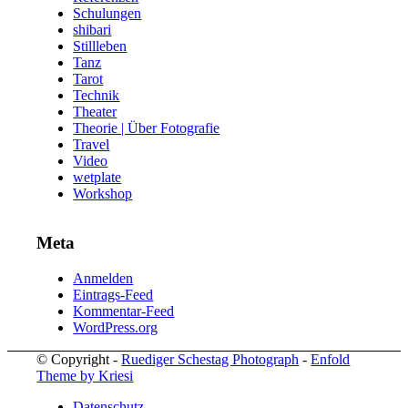
Schulungen
shibari
Stillleben
Tanz
Tarot
Technik
Theater
Theorie | Über Fotografie
Travel
Video
wetplate
Workshop
Meta
Anmelden
Eintrags-Feed
Kommentar-Feed
WordPress.org
© Copyright -
Ruediger Schestag Photograph
-
Enfold
Theme by Kriesi
Datenschutz