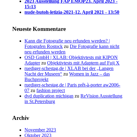
2023 Ausstellung FAP EMOP
23. April 2023 -
15:13
nude-butoh-letizia-2021-1
2. April 2021 - 13:50
Neueste Kommentare
Kann die Fotografie neu erfunden werden? |
Fotografen Rostock
zu
Die Fotografie kann nicht
neu erfunden werden
OSD GmbH | XLAB: Objektivtests mit KIPON
Adapter
zu
Objektivtests mit Adaptern auf Fuji X
ruediger-schestag.de | XLAB bei der „Langen
Nacht der Museen“
zu
Women in Jazz – das
Buchprojekt
ruediger-schestag.de | Paris prêt-à-porter aw2006-
07
zu
fashion project
dvd duplication michigan
zu
ReVision Ausstellung
in St.Petersburg
Archiv
November 2023
Oktober 2023