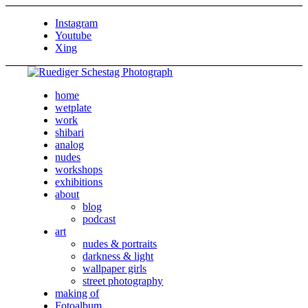
Instagram
Youtube
Xing
home
wetplate
work
shibari
analog
nudes
workshops
exhibitions
about
blog
podcast
art
nudes & portraits
darkness & light
wallpaper girls
street photography
making of
Fotoalbum