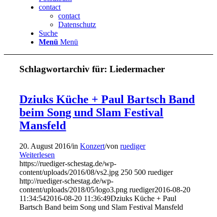
contact
contact
Datenschutz
Suche
Menü
Menü
Schlagwortarchiv für:
Liedermacher
Dziuks Küche + Paul Bartsch Band
beim Song und Slam Festival
Mansfeld
20. August 2016
/
in
Konzert
/
von
ruediger
Weiterlesen
https://ruediger-schestag.de/wp-
content/uploads/2016/08/vs2.jpg
250
500
ruediger
http://ruediger-schestag.de/wp-
content/uploads/2018/05/logo3.png
ruediger
2016-08-20
11:34:54
2016-08-20 11:36:49
Dziuks Küche + Paul
Bartsch Band beim Song und Slam Festival Mansfeld