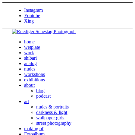
Instagram
Youtube
Xing
home
wetplate
work
shibari
analog
nudes
workshops
exhibitions
about
blog
podcast
art
nudes & portraits
darkness & light
wallpaper girls
street photography
making of
Fotoalbum