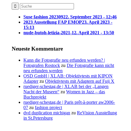
Suse fashion 202309
22. September 2023 - 12:46
2023 Ausstellung FAP EMOP
23. April 2023 -
15:13
nude-butoh-letizia-2021-1
2. April 2021 - 13:50
Neueste Kommentare
Kann die Fotografie neu erfunden werden? |
Fotografen Rostock
zu
Die Fotografie kann nicht
neu erfunden werden
OSD GmbH | XLAB: Objektivtests mit KIPON
Adapter
zu
Objektivtests mit Adaptern auf Fuji X
ruediger-schestag.de | XLAB bei der „Langen
Nacht der Museen“
zu
Women in Jazz – das
Buchprojekt
ruediger-schestag.de | Paris prêt-à-porter aw2006-
07
zu
fashion project
dvd duplication michigan
zu
ReVision Ausstellung
in St.Petersburg