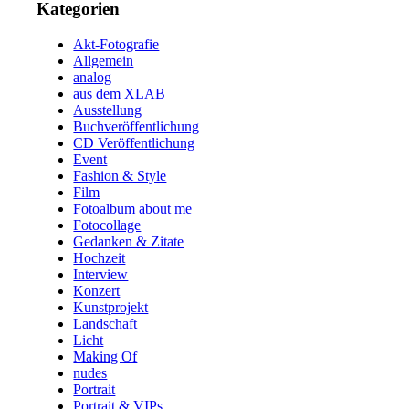
Kategorien
Akt-Fotografie
Allgemein
analog
aus dem XLAB
Ausstellung
Buchveröffentlichung
CD Veröffentlichung
Event
Fashion & Style
Film
Fotoalbum about me
Fotocollage
Gedanken & Zitate
Hochzeit
Interview
Konzert
Kunstprojekt
Landschaft
Licht
Making Of
nudes
Portrait
Portrait & VIPs