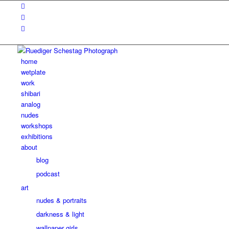
home
wetplate
work
shibari
analog
nudes
workshops
exhibitions
about
blog
podcast
art
nudes & portraits
darkness & light
wallpaper girls