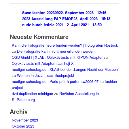
Suse fashion 202309
22. September 2023 - 12:46
2023 Ausstellung FAP EMOP
23. April 2023 - 15:13
nude-butoh-letizia-2021-1
2. April 2021 - 13:50
Neueste Kommentare
Kann die Fotografie neu erfunden werden? | Fotografen Rostock
zu
Die Fotografie kann nicht neu erfunden werden
OSD GmbH | XLAB: Objektivtests mit KIPON Adapter
zu
Objektivtests mit Adaptern auf Fuji X
ruediger-schestag.de | XLAB bei der „Langen Nacht der Museen“
zu
Women in Jazz – das Buchprojekt
ruediger-schestag.de | Paris prêt-à-porter aw2006-07
zu
fashion
project
dvd duplication michigan
zu
ReVision Ausstellung in
St.Petersburg
Archiv
November 2023
Oktober 2023