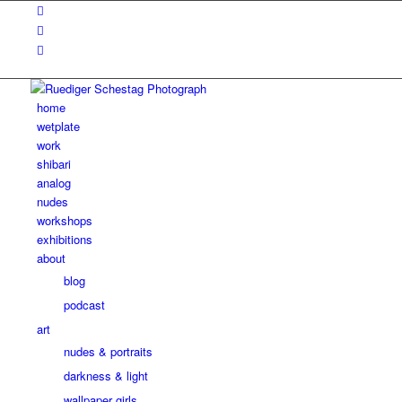
home
wetplate
work
shibari
analog
nudes
workshops
exhibitions
about
blog
podcast
art
nudes & portraits
darkness & light
wallpaper girls