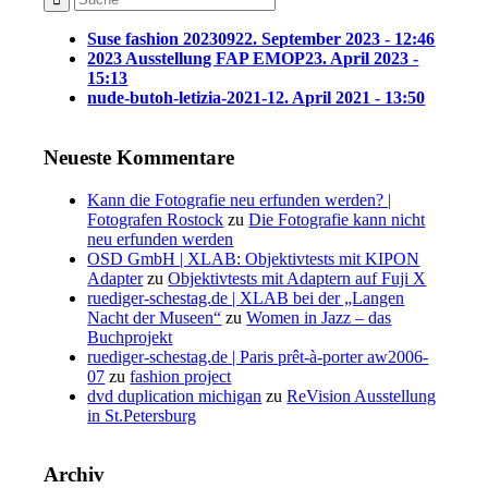
Suse fashion 202309
22. September 2023 - 12:46
2023 Ausstellung FAP EMOP
23. April 2023 -
15:13
nude-butoh-letizia-2021-1
2. April 2021 - 13:50
Neueste Kommentare
Kann die Fotografie neu erfunden werden? |
Fotografen Rostock
zu
Die Fotografie kann nicht
neu erfunden werden
OSD GmbH | XLAB: Objektivtests mit KIPON
Adapter
zu
Objektivtests mit Adaptern auf Fuji X
ruediger-schestag.de | XLAB bei der „Langen
Nacht der Museen“
zu
Women in Jazz – das
Buchprojekt
ruediger-schestag.de | Paris prêt-à-porter aw2006-
07
zu
fashion project
dvd duplication michigan
zu
ReVision Ausstellung
in St.Petersburg
Archiv