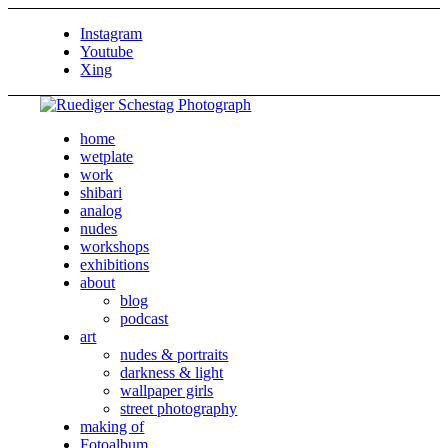
Instagram
Youtube
Xing
home
wetplate
work
shibari
analog
nudes
workshops
exhibitions
about
blog
podcast
art
nudes & portraits
darkness & light
wallpaper girls
street photography
making of
Fotoalbum