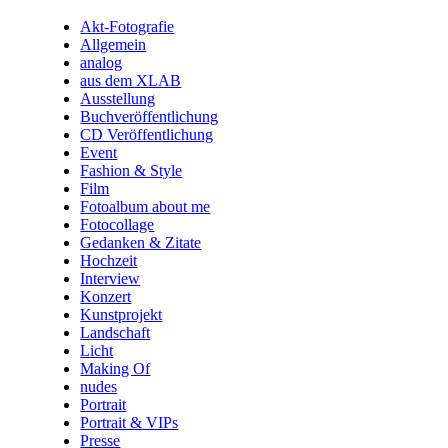
Akt-Fotografie
Allgemein
analog
aus dem XLAB
Ausstellung
Buchveröffentlichung
CD Veröffentlichung
Event
Fashion & Style
Film
Fotoalbum about me
Fotocollage
Gedanken & Zitate
Hochzeit
Interview
Konzert
Kunstprojekt
Landschaft
Licht
Making Of
nudes
Portrait
Portrait & VIPs
Presse