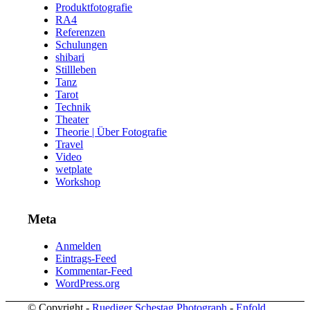
Produktfotografie
RA4
Referenzen
Schulungen
shibari
Stillleben
Tanz
Tarot
Technik
Theater
Theorie | Über Fotografie
Travel
Video
wetplate
Workshop
Meta
Anmelden
Eintrags-Feed
Kommentar-Feed
WordPress.org
© Copyright -
Ruediger Schestag Photograph
-
Enfold