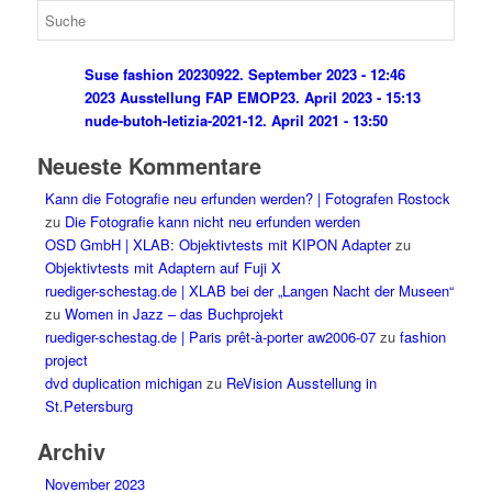
Suse fashion 202309
22. September 2023 - 12:46
2023 Ausstellung FAP EMOP
23. April 2023 - 15:13
nude-butoh-letizia-2021-1
2. April 2021 - 13:50
Neueste Kommentare
Kann die Fotografie neu erfunden werden? | Fotografen Rostock
zu
Die Fotografie kann nicht neu erfunden werden
OSD GmbH | XLAB: Objektivtests mit KIPON Adapter
zu
Objektivtests mit Adaptern auf Fuji X
ruediger-schestag.de | XLAB bei der „Langen Nacht der Museen“
zu
Women in Jazz – das Buchprojekt
ruediger-schestag.de | Paris prêt-à-porter aw2006-07
zu
fashion
project
dvd duplication michigan
zu
ReVision Ausstellung in
St.Petersburg
Archiv
November 2023