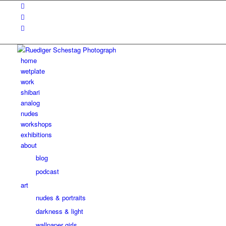
home
wetplate
work
shibari
analog
nudes
workshops
exhibitions
about
blog
podcast
art
nudes & portraits
darkness & light
wallpaper girls