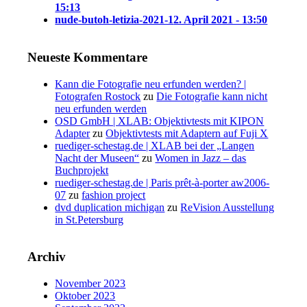
15:13
nude-butoh-letizia-2021-1
2. April 2021 - 13:50
Neueste Kommentare
Kann die Fotografie neu erfunden werden? |
Fotografen Rostock
zu
Die Fotografie kann nicht
neu erfunden werden
OSD GmbH | XLAB: Objektivtests mit KIPON
Adapter
zu
Objektivtests mit Adaptern auf Fuji X
ruediger-schestag.de | XLAB bei der „Langen
Nacht der Museen“
zu
Women in Jazz – das
Buchprojekt
ruediger-schestag.de | Paris prêt-à-porter aw2006-
07
zu
fashion project
dvd duplication michigan
zu
ReVision Ausstellung
in St.Petersburg
Archiv
November 2023
Oktober 2023