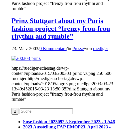
Paris fashion-project “frenzy frou-frou rhythm and
rumble”
Prinz Stuttgart about my Paris
fashion-project “frenzy frou-frou
rhythm and rumble”
23. März 2003
/
0 Kommentare
/
in
Presse
/
von
ruediger
https://ruediger-schestag.de/wp-
content/uploads/2015/03/200303-prinz-vs.png
250
500
ruediger
http://ruediger-schestag.de/wp-
content/uploads/2018/05/logo3.png
ruediger
2003-03-23
13:49:45
2015-03-23 13:50:35
Prinz Stuttgart about my
Paris fashion-project “frenzy frou-frou rhythm and
rumble”
Suse fashion 202309
22. September 2023 - 12:46
2023 Ausstellung FAP EMOP
23. April 2023 -