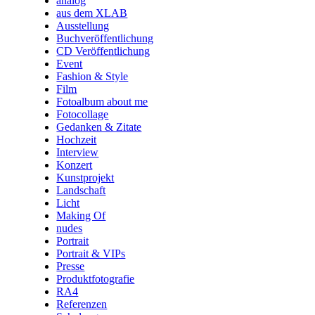
analog
aus dem XLAB
Ausstellung
Buchveröffentlichung
CD Veröffentlichung
Event
Fashion & Style
Film
Fotoalbum about me
Fotocollage
Gedanken & Zitate
Hochzeit
Interview
Konzert
Kunstprojekt
Landschaft
Licht
Making Of
nudes
Portrait
Portrait & VIPs
Presse
Produktfotografie
RA4
Referenzen