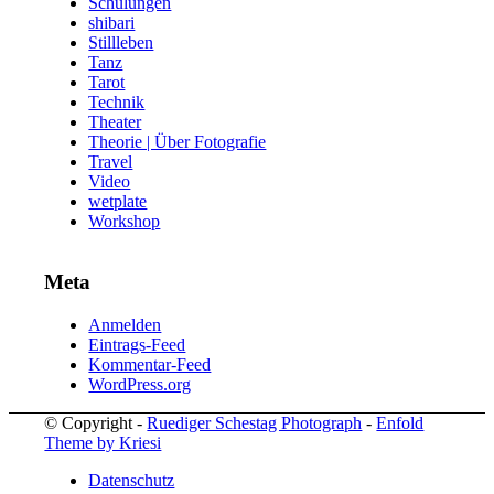
Schulungen
shibari
Stillleben
Tanz
Tarot
Technik
Theater
Theorie | Über Fotografie
Travel
Video
wetplate
Workshop
Meta
Anmelden
Eintrags-Feed
Kommentar-Feed
WordPress.org
© Copyright -
Ruediger Schestag Photograph
-
Enfold
Theme by Kriesi
Datenschutz