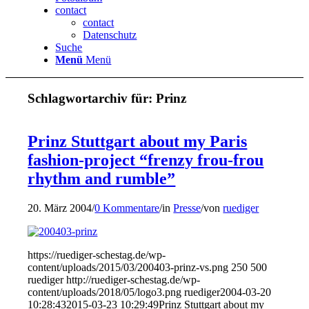
contact
contact
Datenschutz
Suche
Menü
Menü
Schlagwortarchiv für:
Prinz
Prinz Stuttgart about my Paris
fashion-project “frenzy frou-frou
rhythm and rumble”
20. März 2004
/
0 Kommentare
/
in
Presse
/
von
ruediger
https://ruediger-schestag.de/wp-
content/uploads/2015/03/200403-prinz-vs.png
250
500
ruediger
http://ruediger-schestag.de/wp-
content/uploads/2018/05/logo3.png
ruediger
2004-03-20
10:28:43
2015-03-23 10:29:49
Prinz Stuttgart about my