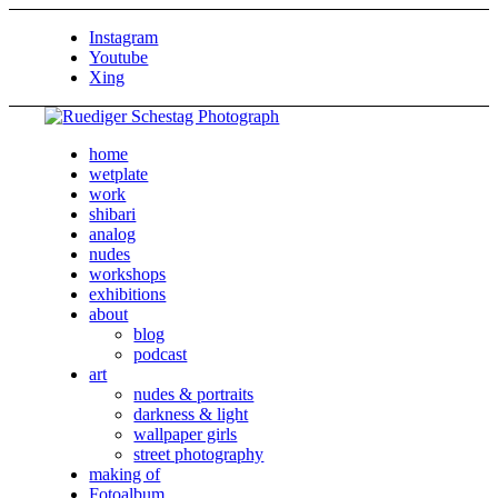
Instagram
Youtube
Xing
home
wetplate
work
shibari
analog
nudes
workshops
exhibitions
about
blog
podcast
art
nudes & portraits
darkness & light
wallpaper girls
street photography
making of
Fotoalbum