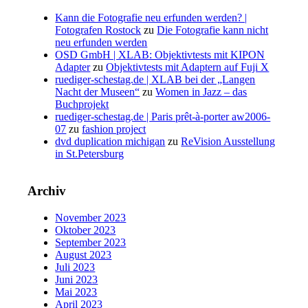
Kann die Fotografie neu erfunden werden? |
Fotografen Rostock
zu
Die Fotografie kann nicht
neu erfunden werden
OSD GmbH | XLAB: Objektivtests mit KIPON
Adapter
zu
Objektivtests mit Adaptern auf Fuji X
ruediger-schestag.de | XLAB bei der „Langen
Nacht der Museen“
zu
Women in Jazz – das
Buchprojekt
ruediger-schestag.de | Paris prêt-à-porter aw2006-
07
zu
fashion project
dvd duplication michigan
zu
ReVision Ausstellung
in St.Petersburg
Archiv
November 2023
Oktober 2023
September 2023
August 2023
Juli 2023
Juni 2023
Mai 2023
April 2023