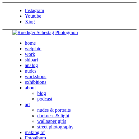
Instagram
Youtube
Xing
home
wetplate
work
shibari
analog
nudes
workshops
exhibitions
about
blog
podcast
art
nudes & portraits
darkness & light
wallpaper girls
street photography
making of
Fotoalbum