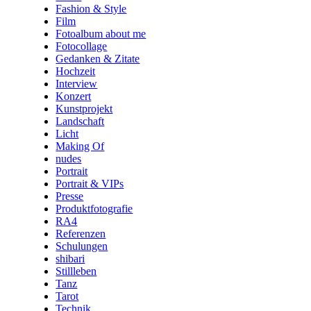
Fashion & Style
Film
Fotoalbum about me
Fotocollage
Gedanken & Zitate
Hochzeit
Interview
Konzert
Kunstprojekt
Landschaft
Licht
Making Of
nudes
Portrait
Portrait & VIPs
Presse
Produktfotografie
RA4
Referenzen
Schulungen
shibari
Stillleben
Tanz
Tarot
Technik