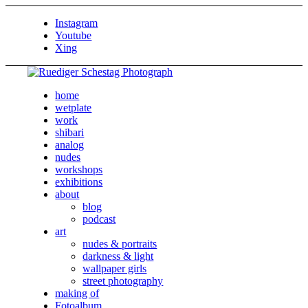
Instagram
Youtube
Xing
home
wetplate
work
shibari
analog
nudes
workshops
exhibitions
about
blog
podcast
art
nudes & portraits
darkness & light
wallpaper girls
street photography
making of
Fotoalbum