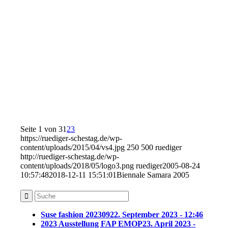
Seite 1 von 3
1
2
3
https://ruediger-schestag.de/wp-
content/uploads/2015/04/vs4.jpg
250
500
ruediger
http://ruediger-schestag.de/wp-
content/uploads/2018/05/logo3.png
ruediger
2005-08-24
10:57:48
2018-12-11 15:51:01
Biennale Samara 2005
Suse fashion 202309
22. September 2023 - 12:46
2023 Ausstellung FAP EMOP
23. April 2023 -