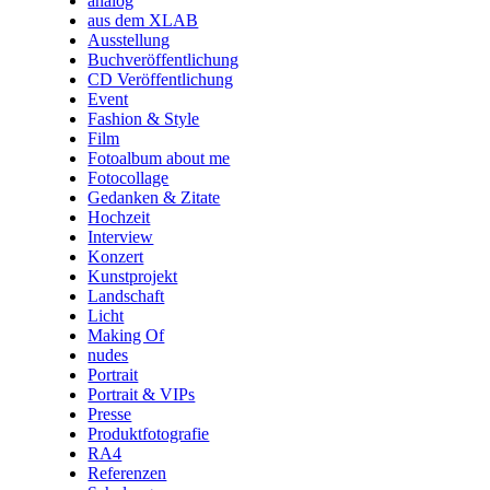
analog
aus dem XLAB
Ausstellung
Buchveröffentlichung
CD Veröffentlichung
Event
Fashion & Style
Film
Fotoalbum about me
Fotocollage
Gedanken & Zitate
Hochzeit
Interview
Konzert
Kunstprojekt
Landschaft
Licht
Making Of
nudes
Portrait
Portrait & VIPs
Presse
Produktfotografie
RA4
Referenzen