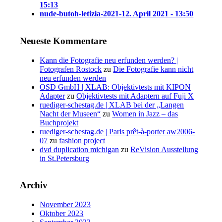
15:13
nude-butoh-letizia-2021-1
2. April 2021 - 13:50
Neueste Kommentare
Kann die Fotografie neu erfunden werden? |
Fotografen Rostock
zu
Die Fotografie kann nicht
neu erfunden werden
OSD GmbH | XLAB: Objektivtests mit KIPON
Adapter
zu
Objektivtests mit Adaptern auf Fuji X
ruediger-schestag.de | XLAB bei der „Langen
Nacht der Museen“
zu
Women in Jazz – das
Buchprojekt
ruediger-schestag.de | Paris prêt-à-porter aw2006-
07
zu
fashion project
dvd duplication michigan
zu
ReVision Ausstellung
in St.Petersburg
Archiv
November 2023
Oktober 2023