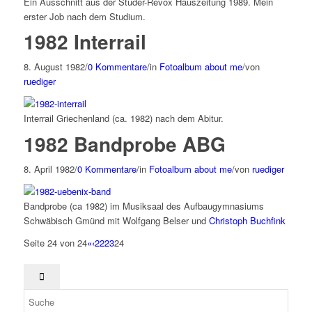
Ein Ausschnitt aus der Studer-Revox Hauszeitung 1989. Mein
erster Job nach dem Studium.
1982 Interrail
8. August 1982
/
0 Kommentare
/
in
Fotoalbum about me
/
von
ruediger
Interrail Griechenland (ca. 1982) nach dem Abitur.
1982 Bandprobe ABG
8. April 1982
/
0 Kommentare
/
in
Fotoalbum about me
/
von
ruediger
Bandprobe (ca 1982) im Musiksaal des Aufbaugymnasiums
Schwäbisch Gmünd mit Wolfgang Belser und
Christoph Buchfink
Seite 24 von 24
«
‹
22
23
24