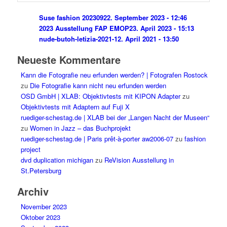
Suse fashion 202309
22. September 2023 - 12:46
2023 Ausstellung FAP EMOP
23. April 2023 - 15:13
nude-butoh-letizia-2021-1
2. April 2021 - 13:50
Neueste Kommentare
Kann die Fotografie neu erfunden werden? | Fotografen Rostock
zu
Die Fotografie kann nicht neu erfunden werden
OSD GmbH | XLAB: Objektivtests mit KIPON Adapter
zu
Objektivtests mit Adaptern auf Fuji X
ruediger-schestag.de | XLAB bei der „Langen Nacht der Museen“
zu
Women in Jazz – das Buchprojekt
ruediger-schestag.de | Paris prêt-à-porter aw2006-07
zu
fashion
project
dvd duplication michigan
zu
ReVision Ausstellung in
St.Petersburg
Archiv
November 2023
Oktober 2023