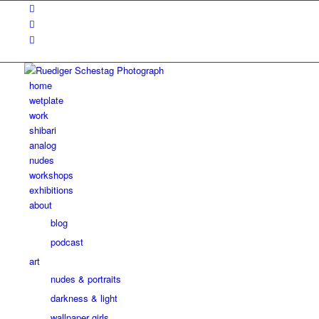
home
wetplate
work
shibari
analog
nudes
workshops
exhibitions
about
blog
podcast
art
nudes & portraits
darkness & light
wallpaper girls