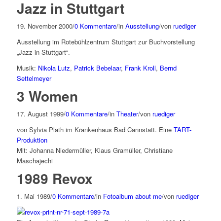
Jazz in Stuttgart
19. November 2000
/
0 Kommentare
/
in
Ausstellung
/
von
ruediger
Ausstellung im Rotebühlzentrum Stuttgart zur Buchvorstellung
„Jazz in Stuttgart“.
Musik:
Nikola Lutz
,
Patrick Bebelaar
,
Frank Kroll
,
Bernd
Settelmeyer
3 Women
17. August 1999
/
0 Kommentare
/
in
Theater
/
von
ruediger
von Sylvia Plath im Krankenhaus Bad Cannstatt. Eine
TART-
Produktion
Mit: Johanna Niedermüller, Klaus Gramüller, Christiane
Maschajechi
1989 Revox
1. Mai 1989
/
0 Kommentare
/
in
Fotoalbum about me
/
von
ruediger