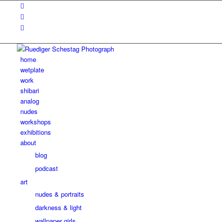
home
wetplate
work
shibari
analog
nudes
workshops
exhibitions
about
blog
podcast
art
nudes & portraits
darkness & light
wallpaper girls