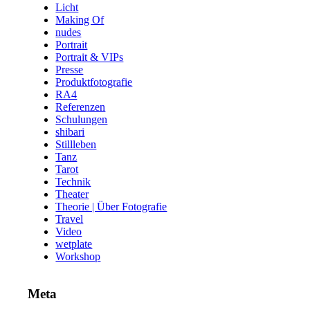
Licht
Making Of
nudes
Portrait
Portrait & VIPs
Presse
Produktfotografie
RA4
Referenzen
Schulungen
shibari
Stillleben
Tanz
Tarot
Technik
Theater
Theorie | Über Fotografie
Travel
Video
wetplate
Workshop
Meta