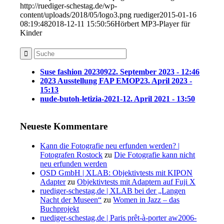
http://ruediger-schestag.de/wp-
content/uploads/2018/05/logo3.png
ruediger
2015-01-16
08:19:48
2018-12-11 15:50:56
Hörbert MP3-Player für
Kinder
Suse fashion 202309
22. September 2023 - 12:46
2023 Ausstellung FAP EMOP
23. April 2023 -
15:13
nude-butoh-letizia-2021-1
2. April 2021 - 13:50
Neueste Kommentare
Kann die Fotografie neu erfunden werden? |
Fotografen Rostock
zu
Die Fotografie kann nicht
neu erfunden werden
OSD GmbH | XLAB: Objektivtests mit KIPON
Adapter
zu
Objektivtests mit Adaptern auf Fuji X
ruediger-schestag.de | XLAB bei der „Langen
Nacht der Museen“
zu
Women in Jazz – das
Buchprojekt
ruediger-schestag.de | Paris prêt-à-porter aw2006-