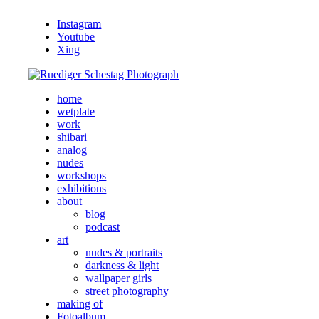
Instagram
Youtube
Xing
home
wetplate
work
shibari
analog
nudes
workshops
exhibitions
about
blog
podcast
art
nudes & portraits
darkness & light
wallpaper girls
street photography
making of
Fotoalbum