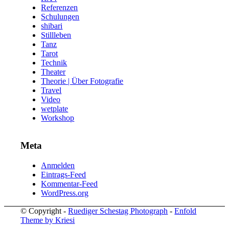
Referenzen
Schulungen
shibari
Stillleben
Tanz
Tarot
Technik
Theater
Theorie | Über Fotografie
Travel
Video
wetplate
Workshop
Meta
Anmelden
Eintrags-Feed
Kommentar-Feed
WordPress.org
© Copyright -
Ruediger Schestag Photograph
-
Enfold
Theme by Kriesi