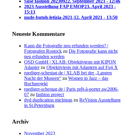
Suse fashion 202309
22. September 2023 - 12:46
2023 Ausstellung FAP EMOP
23. April 2023 -
15:13
nude-butoh-letizia-2021-1
2. April 2021 - 13:50
Neueste Kommentare
Kann die Fotografie neu erfunden werden? |
Fotografen Rostock
zu
Die Fotografie kann nicht
neu erfunden werden
OSD GmbH | XLAB: Objektivtests mit KIPON
Adapter
zu
Objektivtests mit Adaptern auf Fuji X
ruediger-schestag.de | XLAB bei der „Langen
Nacht der Museen“
zu
Women in Jazz – das
Buchprojekt
ruediger-schestag.de | Paris prêt-à-porter aw2006-
07
zu
fashion project
dvd duplication michigan
zu
ReVision Ausstellung
in St.Petersburg
Archiv
November 2023