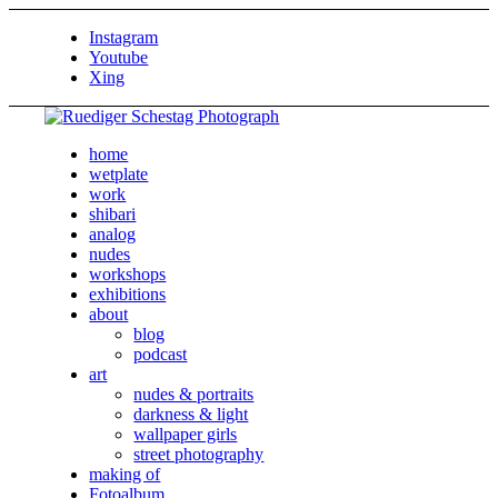
Instagram
Youtube
Xing
home
wetplate
work
shibari
analog
nudes
workshops
exhibitions
about
blog
podcast
art
nudes & portraits
darkness & light
wallpaper girls
street photography
making of
Fotoalbum