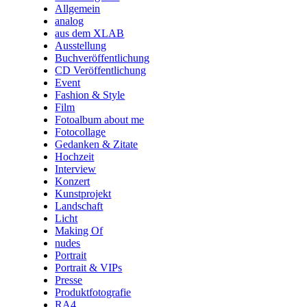
Allgemein
analog
aus dem XLAB
Ausstellung
Buchveröffentlichung
CD Veröffentlichung
Event
Fashion & Style
Film
Fotoalbum about me
Fotocollage
Gedanken & Zitate
Hochzeit
Interview
Konzert
Kunstprojekt
Landschaft
Licht
Making Of
nudes
Portrait
Portrait & VIPs
Presse
Produktfotografie
RA4