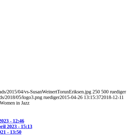
loads/2015/04/vs-SusanWeinertTorunEriksen.jpg
250
500
ruediger
ads/2018/05/logo3.png
ruediger
2015-04-26 13:15:37
2018-12-11
 Women in Jazz
2023 - 12:46
ril 2023 - 15:13
021 - 13:50