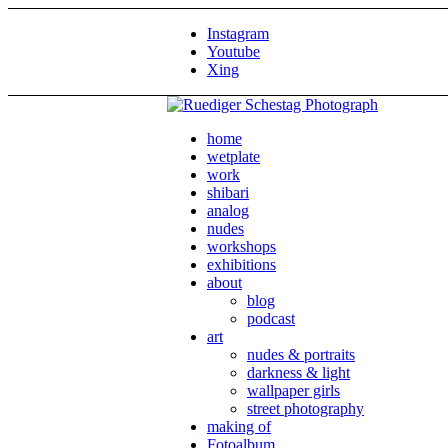
Instagram
Youtube
Xing
home
wetplate
work
shibari
analog
nudes
workshops
exhibitions
about
blog
podcast
art
nudes & portraits
darkness & light
wallpaper girls
street photography
making of
Fotoalbum