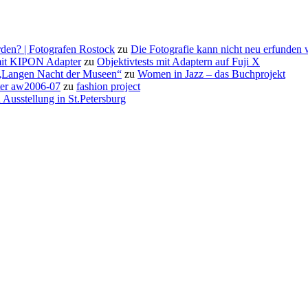
den? | Fotografen Rostock
zu
Die Fotografie kann nicht neu erfunden
it KIPON Adapter
zu
Objektivtests mit Adaptern auf Fuji X
 „Langen Nacht der Museen“
zu
Women in Jazz – das Buchprojekt
rter aw2006-07
zu
fashion project
 Ausstellung in St.Petersburg