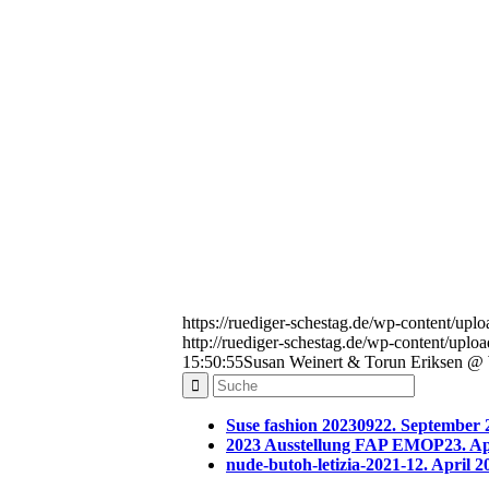
https://ruediger-schestag.de/wp-content/up
http://ruediger-schestag.de/wp-content/uplo
15:50:55
Susan Weinert & Torun Eriksen @
Suse fashion 202309
22. September 
2023 Ausstellung FAP EMOP
23. Ap
nude-butoh-letizia-2021-1
2. April 2