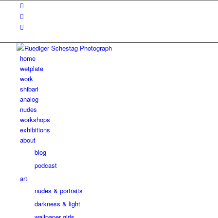
home
wetplate
work
shibari
analog
nudes
workshops
exhibitions
about
blog
podcast
art
nudes & portraits
darkness & light
wallpaper girls