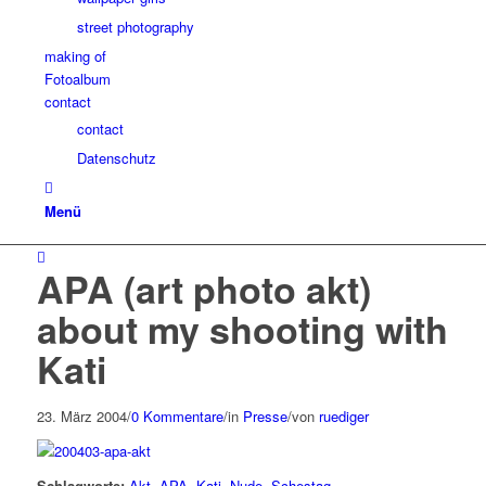
street photography
making of
Fotoalbum
contact
contact
Datenschutz
Menü
APA (art photo akt)
about my shooting with
Kati
23. März 2004
/
0 Kommentare
/
in
Presse
/
von
ruediger
Schlagworte:
Akt
,
APA
,
Kati
,
Nude
,
Schestag