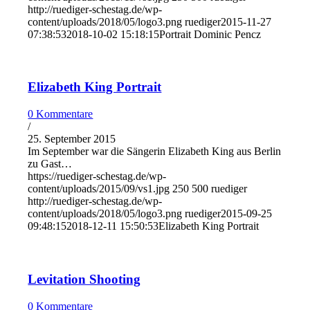
http://ruediger-schestag.de/wp-
content/uploads/2018/05/logo3.png
ruediger
2015-11-27
07:38:53
2018-10-02 15:18:15
Portrait Dominic Pencz
Elizabeth King Portrait
0 Kommentare
/
25. September 2015
Im September war die Sängerin Elizabeth King aus Berlin
zu Gast…
https://ruediger-schestag.de/wp-
content/uploads/2015/09/vs1.jpg
250
500
ruediger
http://ruediger-schestag.de/wp-
content/uploads/2018/05/logo3.png
ruediger
2015-09-25
09:48:15
2018-12-11 15:50:53
Elizabeth King Portrait
Levitation Shooting
0 Kommentare