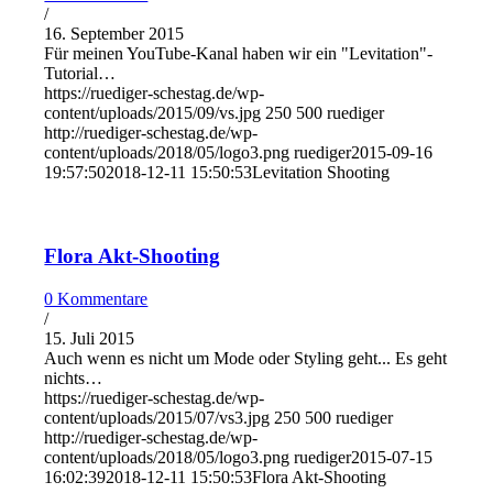
/
16. September 2015
Für meinen YouTube-Kanal haben wir ein "Levitation"-
Tutorial…
https://ruediger-schestag.de/wp-
content/uploads/2015/09/vs.jpg
250
500
ruediger
http://ruediger-schestag.de/wp-
content/uploads/2018/05/logo3.png
ruediger
2015-09-16
19:57:50
2018-12-11 15:50:53
Levitation Shooting
Flora Akt-Shooting
0 Kommentare
/
15. Juli 2015
Auch wenn es nicht um Mode oder Styling geht... Es geht
nichts…
https://ruediger-schestag.de/wp-
content/uploads/2015/07/vs3.jpg
250
500
ruediger
http://ruediger-schestag.de/wp-
content/uploads/2018/05/logo3.png
ruediger
2015-07-15
16:02:39
2018-12-11 15:50:53
Flora Akt-Shooting