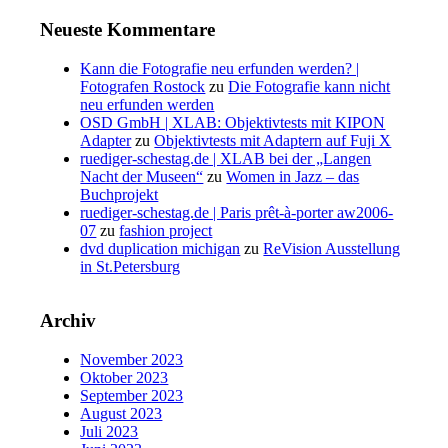
Neueste Kommentare
Kann die Fotografie neu erfunden werden? |
Fotografen Rostock
zu
Die Fotografie kann nicht
neu erfunden werden
OSD GmbH | XLAB: Objektivtests mit KIPON
Adapter
zu
Objektivtests mit Adaptern auf Fuji X
ruediger-schestag.de | XLAB bei der „Langen
Nacht der Museen“
zu
Women in Jazz – das
Buchprojekt
ruediger-schestag.de | Paris prêt-à-porter aw2006-
07
zu
fashion project
dvd duplication michigan
zu
ReVision Ausstellung
in St.Petersburg
Archiv
November 2023
Oktober 2023
September 2023
August 2023
Juli 2023