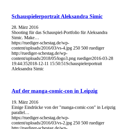
Schauspielerportrait Aleksandra Simic
28. März 2016
Shooting für das Schauspiel-Portfolio für Aleksandra
Simic. Make…
https://ruediger-schestag.de/wp-
content/uploads/2016/03/vs-4.jpg
250
500
ruediger
http://ruediger-schestag.de/wp-
content/uploads/2018/05/logo3.png
ruediger
2016-03-28
19:44:35
2018-12-11 15:50:51
Schauspielerportrait
Aleksandra Simic
Auf der manga-comic-con in Leipzig
19. März 2016
Einige Eindrücke von der "manga-comic-con" in Leipzig
parallel…
https://ruediger-schestag.de/wp-
content/uploads/2016/03/vs-2.jpg
250
500
ruediger
http://ruediger-schestag.de/wp-