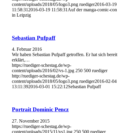
content/uploads/2018/05/logo3.png
ruediger
2016-03-19
11:58:31
2016-03-19 11:58:31
Auf der manga-comic-con
in Leipzig
Sebastian Pufpaff
4. Februar 2016
Wir haben Sebastian Pufpaff getroffen. Er hat sich bereit
erklärt,…
https://ruediger-schestag.de/wp-
content/uploads/2016/02/vs-1.jpg
250
500
ruediger
http://ruediger-schestag.de/wp-
content/uploads/2018/05/logo3.png
ruediger
2016-02-04
13:11:39
2016-03-01 15:22:12
Sebastian Pufpaff
Portrait Dominic Pencz
27. November 2015
https://ruediger-schestag.de/wp-
content/uploads/2015/11/vs1.jpg
250
500
ruediger