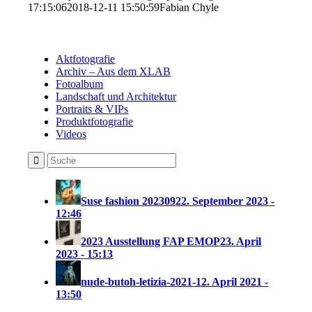
17:15:06
2018-12-11 15:50:59
Fabian Chyle
Aktfotografie
Archiv – Aus dem XLAB
Fotoalbum
Landschaft und Architektur
Portraits & VIPs
Produktfotografie
Videos
Suse fashion 202309
22. September 2023 -
12:46
2023 Ausstellung FAP EMOP
23. April
2023 - 15:13
nude-butoh-letizia-2021-1
2. April 2021 -
13:50