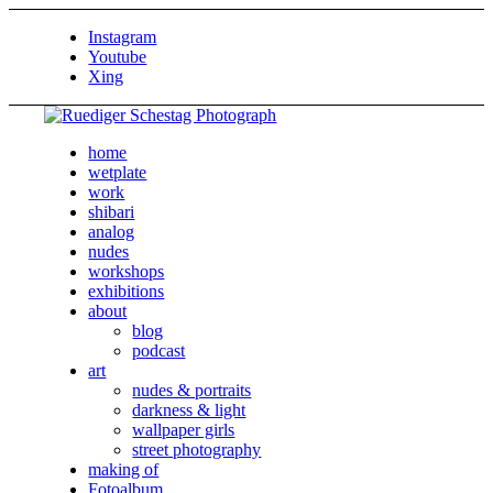
Instagram
Youtube
Xing
home
wetplate
work
shibari
analog
nudes
workshops
exhibitions
about
blog
podcast
art
nudes & portraits
darkness & light
wallpaper girls
street photography
making of
Fotoalbum