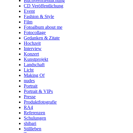
Buchveröffentlichung
CD Veröffentlichung
Event
Fashion & Style
Film
Fotoalbum about me
Fotocollage
Gedanken & Zitate
Hochzeit
Interview
Konzert
Kunstprojekt
Landschaft
Licht
Making Of
nudes
Portrait
Portrait & VIPs
Presse
Produktfotografie
RA4
Referenzen
Schulungen
shibari
Stillleben