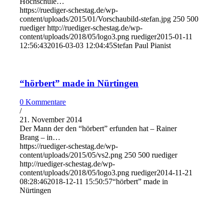
Hochschule…
https://ruediger-schestag.de/wp-
content/uploads/2015/01/Vorschaubild-stefan.jpg
250
500
ruediger
http://ruediger-schestag.de/wp-
content/uploads/2018/05/logo3.png
ruediger
2015-01-11
12:56:43
2016-03-03 12:04:45
Stefan Paul Pianist
“hörbert” made in Nürtingen
0 Kommentare
/
21. November 2014
Der Mann der den “hörbert” erfunden hat – Rainer
Brang – in…
https://ruediger-schestag.de/wp-
content/uploads/2015/05/vs2.png
250
500
ruediger
http://ruediger-schestag.de/wp-
content/uploads/2018/05/logo3.png
ruediger
2014-11-21
08:28:46
2018-12-11 15:50:57
“hörbert” made in
Nürtingen