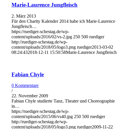
Marie-Laurence Jungfleisch
2. März 2013
Für den Charity Kalender 2014 habe ich Marie-Laurence
Jungfleisch…
https://ruediger-schestag.de/wp-
content/uploads/2016/02/vs-2.jpg
250
500
ruediger
http://ruediger-schestag.de/wp-
content/uploads/2018/05/logo3.png
ruediger
2013-03-02
08:24:43
2018-12-11 15:50:58
Marie-Laurence Jungfleisch
Fabian Chyle
0 Kommentare
/
22. November 2009
Fabian Chyle studierte Tanz, Theater und Choreographie
in…
https://ruediger-schestag.de/wp-
content/uploads/2015/06/vs40.jpg
250
500
ruediger
http://ruediger-schestag.de/wp-
content/uploads/2018/05/logo3.png
ruediger
2009-11-22