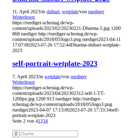
11. April 2023
/
in
shibari
,
wetplate
/
von
ruediger
Weiterlesen
https://ruediger-schestag.de/wp-
content/uploads/2023/02/20230221-Dharma-5.jpg
1200
868
ruediger
http://ruediger-schestag.de/wp-
content/uploads/2018/05/logo3.png
ruediger
2023-04-11
17:07:00
2023-07-26 17:52:44
Dharma-shibari-wetplate-
2023
self-portrait-wetplate-2023
7. April 2023
/
in
wetplate
/
von
ruediger
Weiterlesen
https://ruediger-schestag.de/wp-
content/uploads/2023/04/202302312-self-1-TT-
1200px.jpg
1200
913
ruediger
http://ruediger-
schestag.de/wp-content/uploads/2018/05/logo3.png
ruediger
2023-04-07 17:13:00
2023-07-26 17:33:34
self-
portrait-wetplate-2023
Seite 2 von 4
1
2
3
4