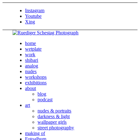
Instagram
Youtube
Xing
home
wetplate
work
shibari
analog
nudes
workshops
exhibitions
about
blog
podcast
art
nudes & portraits
darkness & light
wallpaper girls
street photography
making of
Fotoalbum