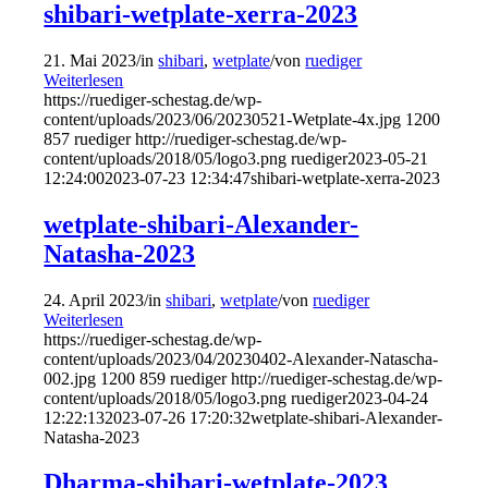
shibari-wetplate-xerra-2023
21. Mai 2023
/
in
shibari
,
wetplate
/
von
ruediger
Weiterlesen
https://ruediger-schestag.de/wp-
content/uploads/2023/06/20230521-Wetplate-4x.jpg
1200
857
ruediger
http://ruediger-schestag.de/wp-
content/uploads/2018/05/logo3.png
ruediger
2023-05-21
12:24:00
2023-07-23 12:34:47
shibari-wetplate-xerra-2023
wetplate-shibari-Alexander-
Natasha-2023
24. April 2023
/
in
shibari
,
wetplate
/
von
ruediger
Weiterlesen
https://ruediger-schestag.de/wp-
content/uploads/2023/04/20230402-Alexander-Natascha-
002.jpg
1200
859
ruediger
http://ruediger-schestag.de/wp-
content/uploads/2018/05/logo3.png
ruediger
2023-04-24
12:22:13
2023-07-26 17:20:32
wetplate-shibari-Alexander-
Natasha-2023
Dharma-shibari-wetplate-2023