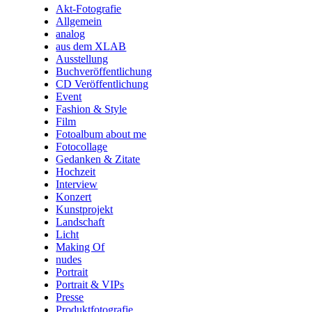
Akt-Fotografie
Allgemein
analog
aus dem XLAB
Ausstellung
Buchveröffentlichung
CD Veröffentlichung
Event
Fashion & Style
Film
Fotoalbum about me
Fotocollage
Gedanken & Zitate
Hochzeit
Interview
Konzert
Kunstprojekt
Landschaft
Licht
Making Of
nudes
Portrait
Portrait & VIPs
Presse
Produktfotografie