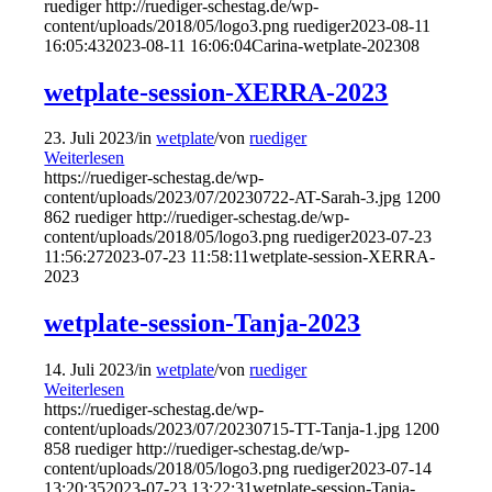
ruediger
http://ruediger-schestag.de/wp-
content/uploads/2018/05/logo3.png
ruediger
2023-08-11
16:05:43
2023-08-11 16:06:04
Carina-wetplate-202308
wetplate-session-XERRA-2023
23. Juli 2023
/
in
wetplate
/
von
ruediger
Weiterlesen
https://ruediger-schestag.de/wp-
content/uploads/2023/07/20230722-AT-Sarah-3.jpg
1200
862
ruediger
http://ruediger-schestag.de/wp-
content/uploads/2018/05/logo3.png
ruediger
2023-07-23
11:56:27
2023-07-23 11:58:11
wetplate-session-XERRA-
2023
wetplate-session-Tanja-2023
14. Juli 2023
/
in
wetplate
/
von
ruediger
Weiterlesen
https://ruediger-schestag.de/wp-
content/uploads/2023/07/20230715-TT-Tanja-1.jpg
1200
858
ruediger
http://ruediger-schestag.de/wp-
content/uploads/2018/05/logo3.png
ruediger
2023-07-14
13:20:35
2023-07-23 13:22:31
wetplate-session-Tanja-