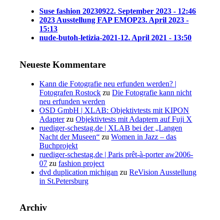
Suse fashion 202309
22. September 2023 - 12:46
2023 Ausstellung FAP EMOP
23. April 2023 -
15:13
nude-butoh-letizia-2021-1
2. April 2021 - 13:50
Neueste Kommentare
Kann die Fotografie neu erfunden werden? |
Fotografen Rostock
zu
Die Fotografie kann nicht
neu erfunden werden
OSD GmbH | XLAB: Objektivtests mit KIPON
Adapter
zu
Objektivtests mit Adaptern auf Fuji X
ruediger-schestag.de | XLAB bei der „Langen
Nacht der Museen“
zu
Women in Jazz – das
Buchprojekt
ruediger-schestag.de | Paris prêt-à-porter aw2006-
07
zu
fashion project
dvd duplication michigan
zu
ReVision Ausstellung
in St.Petersburg
Archiv