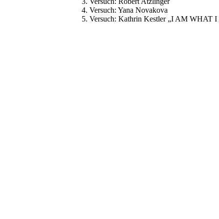
3. Versuch: Robert Atzlinger
4. Versuch: Yana Novakova
5. Versuch: Kathrin Kestler „I AM W