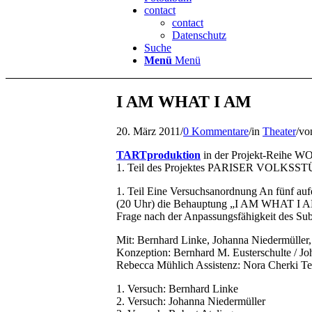
contact
contact
Datenschutz
Suche
Menü
Menü
I AM WHAT I AM
20. März 2011
/
0 Kommentare
/
in
Theater
/
vo
TARTproduktion
in der Projekt-Reih
1. Teil des Projektes PARISER VOLKSS
1. Teil Eine Versuchsanordnung An fünf aufe
(20 Uhr) die Behauptung „I AM WHAT I AM“ 
Frage nach der Anpassungsfähigkeit des Sub
Mit: Bernhard Linke, Johanna Niedermüller,
Konzeption: Bernhard M. Eusterschulte / Jo
Rebecca Mühlich Assistenz: Nora Cherki Tec
1. Versuch: Bernhard Linke
2. Versuch: Johanna Niedermüller