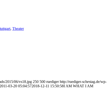
tuttgart
,
Theater
oads/2015/06/vs18.jpg
250
500
ruediger
http://ruediger-schestag.de/wp-
2011-03-20 05:04:57
2018-12-11 15:50:58
I AM WHAT I AM