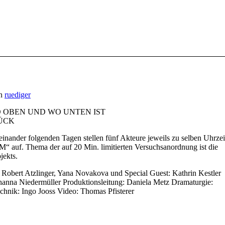
n
ruediger
e WO OBEN UND WO UNTEN IST
TÜCK
inander folgenden Tagen stellen fünf Akteure jeweils zu selben Uhrzei
auf. Thema der auf 20 Min. limitierten Versuchsanordnung ist die
jekts.
 Robert Atzlinger, Yana Novakova und Special Guest: Kathrin Kestler
hanna Niedermüller Produktionsleitung: Daniela Metz Dramaturgie:
hnik: Ingo Jooss Video: Thomas Pfisterer