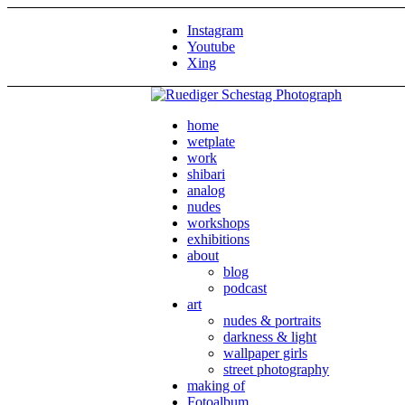
Instagram
Youtube
Xing
home
wetplate
work
shibari
analog
nudes
workshops
exhibitions
about
blog
podcast
art
nudes & portraits
darkness & light
wallpaper girls
street photography
making of
Fotoalbum