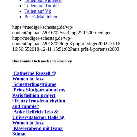
Teilen auf Pinterest
Teilen auf Tumblr
Teilen auf Vk
Per E-Mail teilen
https://ruediger-schestag.de/wp-
content/uploads/2016/02/vs-3.jpg
250
500
ruediger
http://ruediger-schestag.de/wp-
content/uploads/2018/05/logo3.png
ruediger
2002-10-16
16:56:55
2018-12-11 15:51:02
Paris prêt-à-porter ss2003
Das könnte Dich auch interessieren
Catherine Russell @
Women in Jazz
Scmetterlingsträume
Prinz Stuttgart about my
Paris fashion-project
“frenzy frou-frou rhythm
and rumble”
Anke Helfrich Trio &
Universitätschor Halle @
Women in Jazz
Klavierabend mit Ivana
Stimac