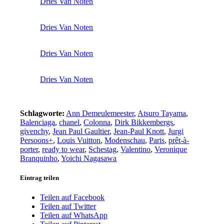
Dries Van Noten
Dries Van Noten
Dries Van Noten
Dries Van Noten
Schlagworte:
Ann Demeulemeester
,
Atsuro Tayama
,
Balenciaga
,
chanel
,
Colonna
,
Dirk Bikkembergs
,
givenchy
,
Jean Paul Gaultier
,
Jean-Paul Knott
,
Jurgi
Persoons+
,
Louis Vuitton
,
Modenschau
,
Paris
,
prêt-à-
porter
,
ready to wear
,
Schestag
,
Valentino
,
Veronique
Branquinho
,
Yoichi Nagasawa
Eintrag teilen
Teilen auf Facebook
Teilen auf Twitter
Teilen auf WhatsApp