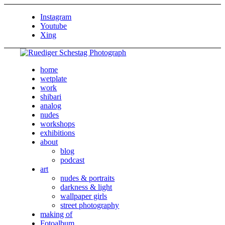
Instagram
Youtube
Xing
home
wetplate
work
shibari
analog
nudes
workshops
exhibitions
about
blog
podcast
art
nudes & portraits
darkness & light
wallpaper girls
street photography
making of
Fotoalbum