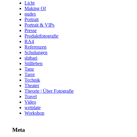
Licht
Making Of
nudes
Portrait
Portrait & VIPs
Presse
Produktfotografie
RA4
Referenzen
Schulungen
shibari
Stillleben
Tanz
Tarot
Technik
Theater
Theorie | Über Fotografie
Travel
Video
wetplate
Workshop
Meta