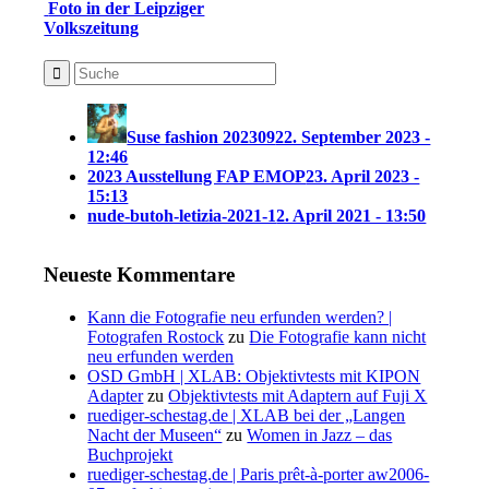
Foto in der Leipziger
Volkszeitung
Suse fashion 202309
22. September 2023 -
12:46
2023 Ausstellung FAP EMOP
23. April 2023 -
15:13
nude-butoh-letizia-2021-1
2. April 2021 - 13:50
Neueste Kommentare
Kann die Fotografie neu erfunden werden? |
Fotografen Rostock
zu
Die Fotografie kann nicht
neu erfunden werden
OSD GmbH | XLAB: Objektivtests mit KIPON
Adapter
zu
Objektivtests mit Adaptern auf Fuji X
ruediger-schestag.de | XLAB bei der „Langen
Nacht der Museen“
zu
Women in Jazz – das
Buchprojekt
ruediger-schestag.de | Paris prêt-à-porter aw2006-