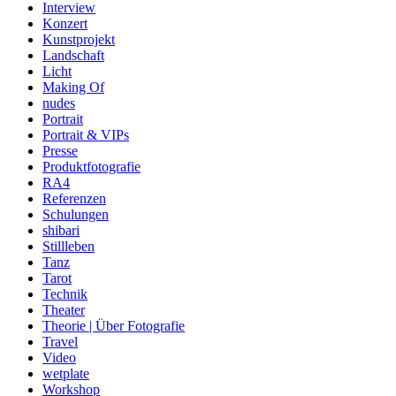
Interview
Konzert
Kunstprojekt
Landschaft
Licht
Making Of
nudes
Portrait
Portrait & VIPs
Presse
Produktfotografie
RA4
Referenzen
Schulungen
shibari
Stillleben
Tanz
Tarot
Technik
Theater
Theorie | Über Fotografie
Travel
Video
wetplate
Workshop