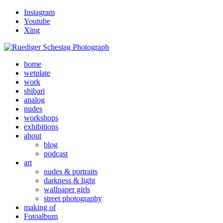
Instagram
Youtube
Xing
home
wetplate
work
shibari
analog
nudes
workshops
exhibitions
about
blog
podcast
art
nudes & portraits
darkness & light
wallpaper girls
street photography
making of
Fotoalbum