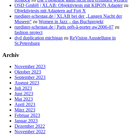
OSD GmbH | XLAB: Objektivtests mit KIPON Adapter
zu
Objektivtests mit Adaptern auf Fuji X
ruediger-schestag.de | XLAB bei der „Langen Nacht der
Museen“
zu
Women in Jazz – das Buchprojekt
ruediger-schestag.de | Paris prêt-à-porter aw2006-07
zu
fashion project
dvd duplication michigan
zu
ReVision Ausstellung in
St.Petersburg
Archiv
November 2023
Oktober 2023
September 2023
August 2023
Juli 2023
Juni 2023
Mai 2023
April 2023
März 2023
Februar 2023
Januar 2023
Dezember 2022
November 2022