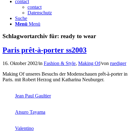
contact
contact
Datenschutz
Suche
Menü
Menü
Schlagwortarchiv für:
ready to wear
Paris prêt-à-porter ss2003
16. Oktober 2002
/
in
Fashion & Style
,
Making Of
/
von
ruediger
Making Of unseres Besuchs der Modenschauen prêt-à-porter in
Paris. mit Robert Herzog und Katharina Neuburger.
Jean Paul Gaultier
Atsuro Tayama
Valentino